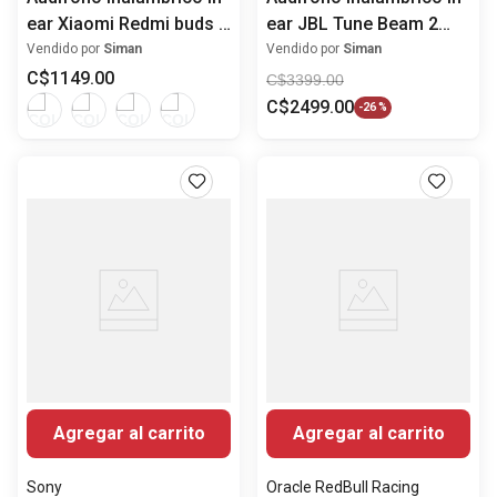
ear Xiaomi Redmi buds 6
ear JBL Tune Beam 2
active
con ANC
Vendido por
Siman
Vendido por
Siman
C$
1149
.
00
C$
3399
.
00
C$
2499
.
00
-
26 %
Agregar al carrito
Agregar al carrito
Sony
Oracle RedBull Racing