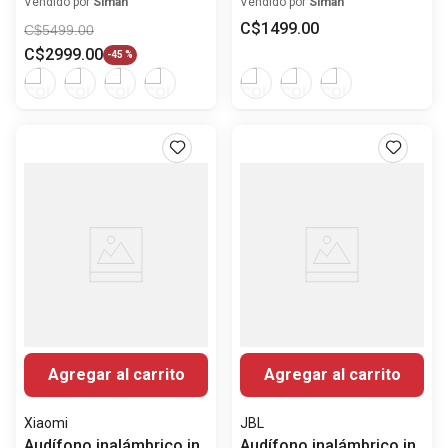
Noise Cancelling
lite con ANC
Vendido por
Siman
Vendido por
Siman
C$
1499
.
00
C$
5499
.
00
C$
2999
.
00
-
45 %
Agregar al carrito
Agregar al carrito
Xiaomi
JBL
Audífono inalámbrico in
Audífono inalámbrico in