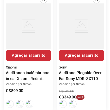
Agregar al carrito
Agregar al carrito
Xiaomi
Sony
Audífonos inalámbricos
Audífono Plegable Over
in ear Xiaomi Redmi
Ear Sony MDR-ZX110
buds 6 play
Vendido por
Siman
Vendido por
Siman
C$
899
.
00
C$
649
.
00
C$
349
.
00
-
46 %