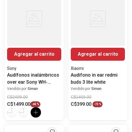
Agregar al carrito
Agregar al carrito
Sony
Xiaomi
Audífonos inalámbricos
Audifono in ear redmi
over ear Sony WH-
buds 3 lite white
CH520
Vendido por
Siman
Vendido por
Siman
C$
2499
.
00
C$
1469
.
00
C$
1499
.
00
C$
399
.
00
-
40 %
-
73 %