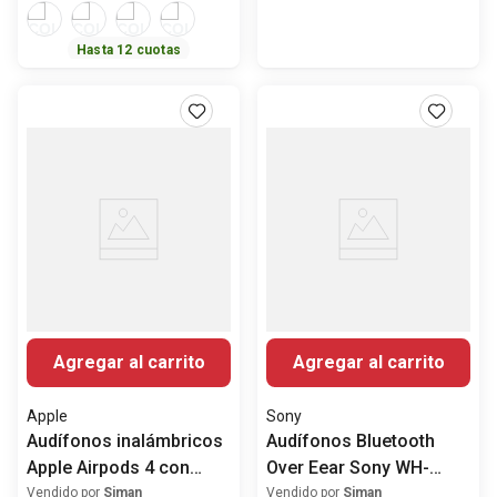
Hasta
12
cuotas
Agregar al carrito
Agregar al carrito
Apple
Sony
Audífonos inalámbricos
Audífonos Bluetooth
Apple Airpods 4 con
Over Eear Sony WH-
cancelación activa de
CH720N con Noise
Vendido por
Siman
Vendido por
Siman