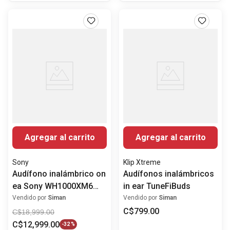
Agregar al carrito
Agregar al carrito
Sony
Klip Xtreme
Audífono inalámbrico on
Audífonos inalámbricos
ea Sony WH1000XM6
in ear TuneFiBuds
con Active Noise
Vendido por
Siman
Vendido por
Siman
Cancelling
C$
799
.
00
C$
18
,
999
.
00
C$
12
,
999
.
00
-
32 %