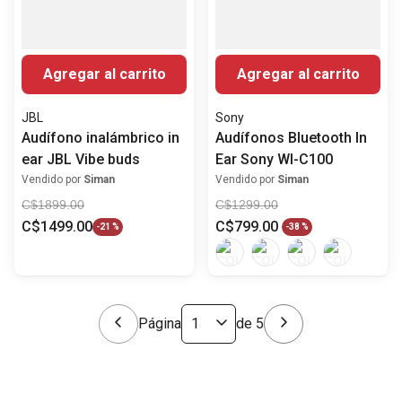
Agregar al carrito
Agregar al carrito
JBL
Sony
Audífono inalámbrico in
Audífonos Bluetooth In
ear JBL Vibe buds
Ear Sony WI-C100
Vendido por
Siman
Vendido por
Siman
C$
1899
.
00
C$
1299
.
00
C$
1499
.
00
C$
799
.
00
-
21 %
-
38 %
Página
de
5