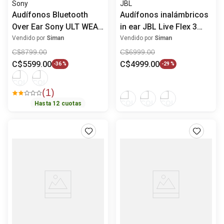
Sony
JBL
Audífonos Bluetooth
Audífonos inalámbricos
Over Ear Sony ULT WEAR
in ear JBL Live Flex 3
WH-ULT900N con Noise
con ANC
Vendido por
Siman
Vendido por
Siman
Cancelling
C$
8799
.
00
C$
6999
.
00
C$
5599
.
00
C$
4999
.
00
-
36 %
-
29 %
(
1
)
Hasta
12
cuotas