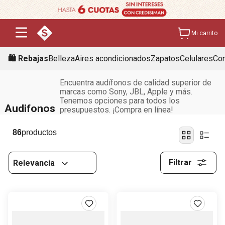
Mi carrito
🛍️ Rebajas
Belleza
Aires acondicionados
Zapatos
Celulares
Con
Encuentra audífonos de calidad superior de
marcas como Sony, JBL, Apple y más.
Tenemos opciones para todos los
Audifonos
presupuestos. ¡Compra en línea!
86
Filtrar
Relevancia