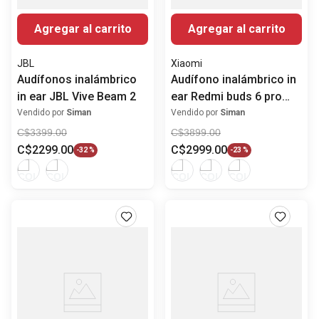
Agregar al carrito
Agregar al carrito
JBL
Xiaomi
Audífonos inalámbrico
Audífono inalámbrico in
in ear JBL Vive Beam 2
ear Redmi buds 6 pro
con ANC
Vendido por
Siman
Vendido por
Siman
C$
3399
.
00
C$
3899
.
00
C$
2299
.
00
C$
2999
.
00
-
32 %
-
23 %