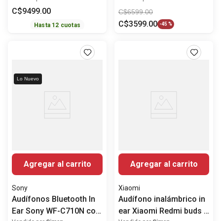
ruido
Cancelling
C$
9499
.
00
C$
6599
.
00
C$
3599
.
00
-
45 %
Hasta
12
cuotas
Lo Nuevo
Agregar al carrito
Agregar al carrito
Sony
Xiaomi
Audífonos Bluetooth In
Audífono inalámbrico in
Ear Sony WF-C710N con
ear Xiaomi Redmi buds 8