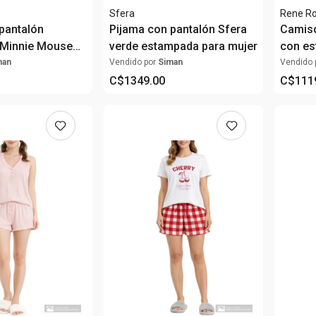
Sfera
Rene R
pantalón
Pijama con pantalón Sfera
Camisó
Minnie Mouse
verde estampada para mujer
con e
para m
man
Vendido por
Siman
Vendido 
C$
1349
.
00
C$
111