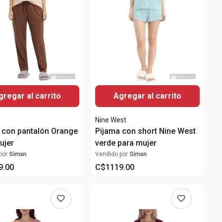
gregar al carrito
Agregar al carrito
Nine West
 con pantalón Orange
Pijama con short Nine West
ujer
verde para mujer
por
Siman
Vendido por
Siman
9
.
00
C$
1119
.
00