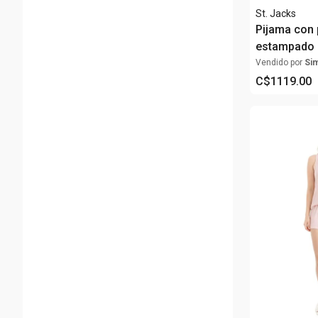
St. Jacks
Pijama con 
estampado 
multicolor
Vendido por
Si
C$
1119
.
00