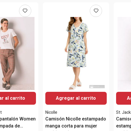
r al carrito
Agregar al carrito
A
t
Nicolle
St. Jack
 pantalón Women
Camisón Nicolle estampado
Camisó
ampada de
manga corta para mujer
estamp