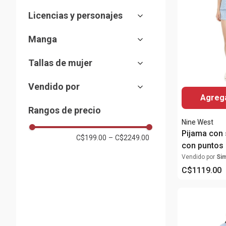
Babydoll
Blanco
Rene Rofe
Licencias y personajes
Pijama con short
Celeste
Nine West
Disney
Pijamas con pantalón
Gris
Verty
Manga
Películas y series
Batas
Morado
Larga
Camisón
Multicolor
Tallas de mujer
Corta
Piezas separadas
Negro
XS
Sin mangas
Vendido por
Mostrar 6 más
S
Tirantes
Agrega
Almacenes Siman
M
Rangos de precio
L
Nine West
XL
Pijama con 
C$199.00
–
C$2249.00
XXL
con puntos 
2XL
Vendido por
Si
C$
1119
.
00