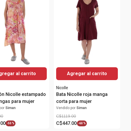
gregar al carrito
Agregar al carrito
Nicolle
n Nicolle estampado
Bata Nicolle roja manga
ngas para mujer
corta para mujer
por
Siman
Vendido por
Siman
00
C$
1119
.
00
.
00
C$
447
.
00
-
50 %
-
60 %