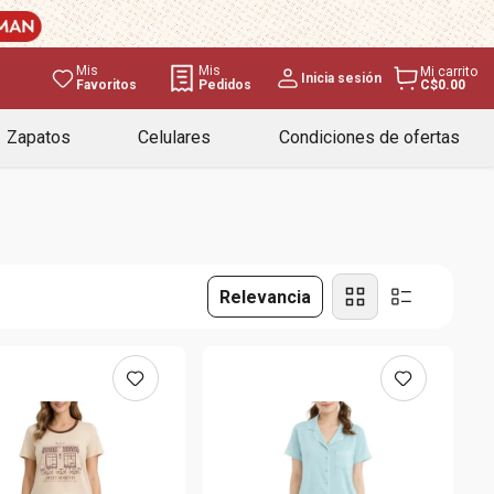
Mis
Mis
Mi carrito
Inicia sesión
Favoritos
Pedidos
C$0.00
Zapatos
Celulares
Condiciones de ofertas
Relevancia