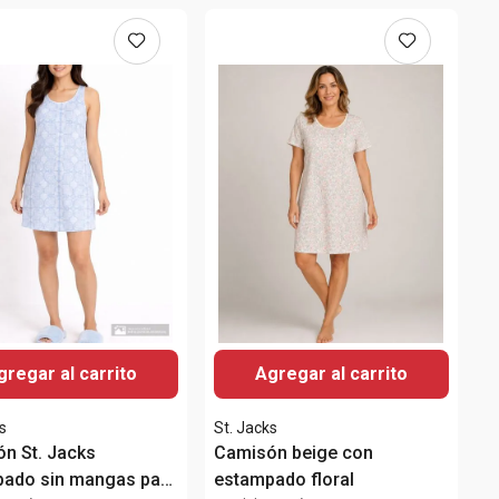
gregar al carrito
Agregar al carrito
s
St. Jacks
n St. Jacks
Camisón beige con
ado sin mangas para
estampado floral