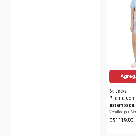
Agrega
St. Jacks
Pijama con 
estampada d
para mujer
Vendido por
Si
C$
1119
.
00