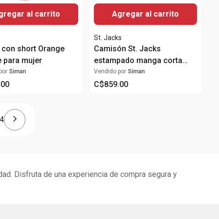
gregar al carrito
Agregar al carrito
St. Jacks
 con short Orange
Camisón St. Jacks
e para mujer
estampado manga corta
para mujer
por
Siman
Vendido por
Siman
.
00
C$
859
.
00
4
idad. Disfruta de una experiencia de compra segura y