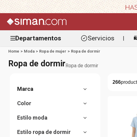
Departamentos
Servicios

|
Moda
Ropa de mujer
Ropa de dormir
Ropa de dormir
Ropa de dormir
266
Pijamas
Camisones y batas
Women Secret
Babydolls
Color
Sfera
Amarillo
St. Jacks
Estilo moda
Anaranjado
Parisien
Casual
Azul
Nicolle
Estilo ropa de dormir
Comfy
Beige
Orange