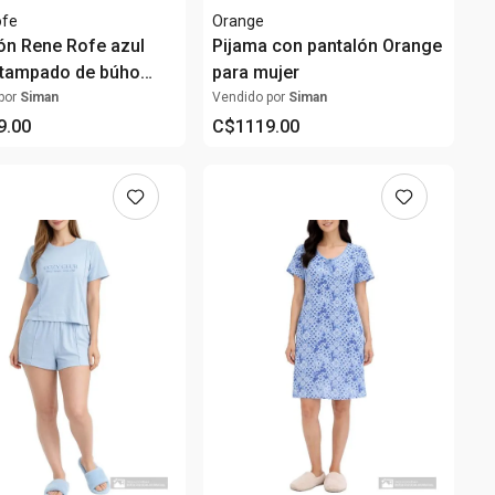
ofe
Orange
n Rene Rofe azul
Pijama con pantalón Orange
stampado de búho
para mujer
ujer
por
Siman
Vendido por
Siman
9
.
00
C$
1119
.
00