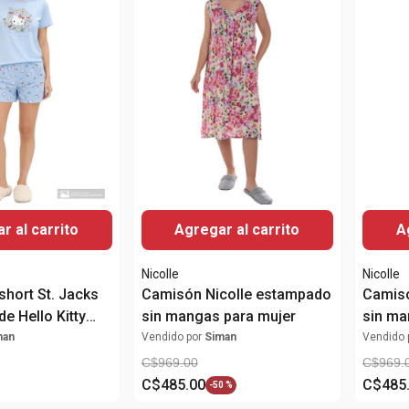
r al carrito
Agregar al carrito
A
Nicolle
Nicolle
short St. Jacks
Camisón Nicolle estampado
Camisó
e Hello Kitty
sin mangas para mujer
sin ma
man
Vendido por
Siman
Vendido 
C$
969
.
00
C$
969
.
C$
485
.
00
C$
485
-
50 %