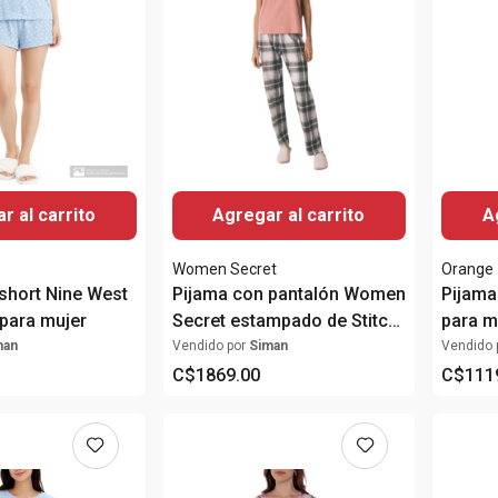
r al carrito
Agregar al carrito
A
Women Secret
Orange
short Nine West
Pijama con pantalón Women
Pijama
para mujer
Secret estampado de Stitch
para m
para mujer
man
Vendido por
Siman
Vendido 
C$
1869
.
00
C$
111