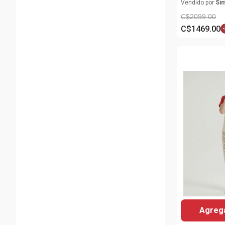
Snoopy par
Vendido por
Si
C$
2099
.
00
C$
1469
.
00
-
Agrega