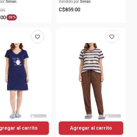
por
Siman
Vendido por
Siman
C$
859
.
00
.
00
.
00
-
30 %
gregar al carrito
Agregar al carrito