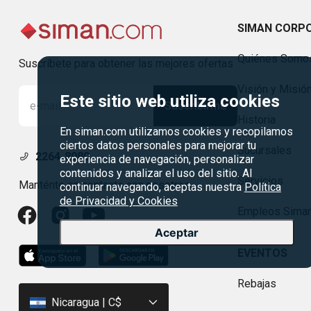
SIMAN CORP
Quiénes Somo
Suscríbete para obtener las mejores ofertas
Visión y Misió
Este sitio web utiliza cookies
Suscribirme
Historia
En siman.com utilizamos cookies y recopilamos
ciertos datos personales para mejorar tu
Sucursales
2264-8080
experiencia de navegación, personalizar
contenidos y analizar el uso del sitio. Al
Servicios
Manténte en contacto con nosotros
continuar navegando, aceptas nuestra
Política
de Privacidad y Cookies
Empleos Sima
Aceptar
EVENTOS
Rebajas
Nicaragua | C$