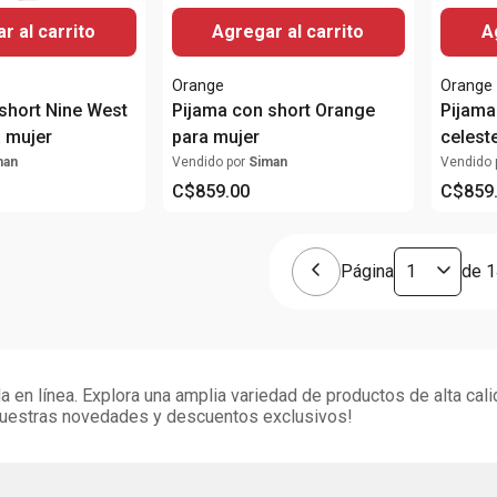
r al carrito
Agregar al carrito
A
Orange
Orange
short Nine West
Pijama con short Orange
Pijama
 mujer
para mujer
celest
man
Vendido por
Siman
Vendido 
C$
859
.
00
C$
859
Página
de
1
 en línea. Explora una amplia variedad de productos de alta cal
 nuestras novedades y descuentos exclusivos!