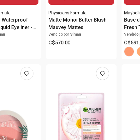
ormula
Physicians Formula
Maybell
r Waterproof
Matte Monoi Butter Blush -
Base d
iquid Eyeliner -
Mauvey Mattes
Fresh 
ack
man
Vendido por
Siman
Vendido 
C$
570
.
00
C$
591