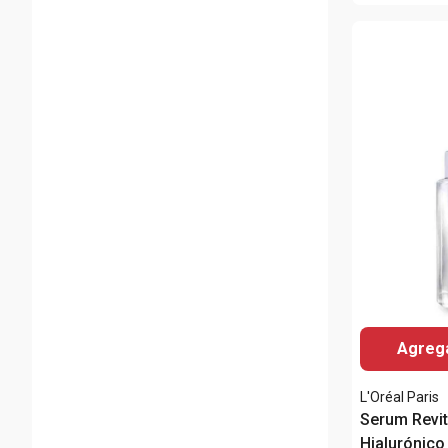
Agrega
L'Oréal Paris
Serum Revit
Hialurónic