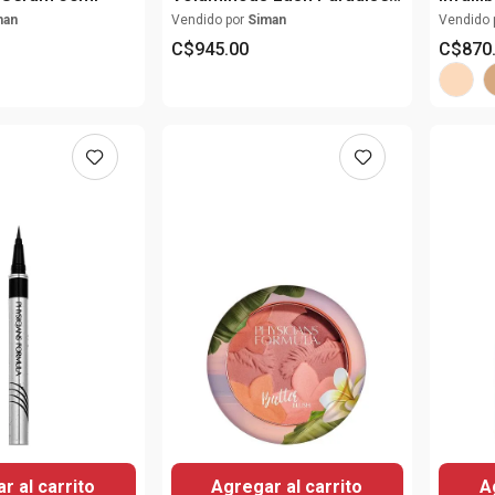
Waterproof 204 Blackest
Founda
man
Vendido por
Siman
Vendido 
Black
C$
945
.
00
C$
870
r al carrito
Agregar al carrito
A