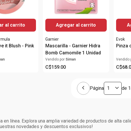
r al carrito
Agregar al carrito
A
ormula
Garnier
Evok
ve it Blush - Pink
Mascarilla - Garnier Hidra
Pinza 
Bomb Camomile 1 Unidad
man
Vendido por
Siman
Vendido 
C$
159
.
00
C$
68
.
Página
de
1
 en línea. Explora una amplia variedad de productos de alta cal
 nuestras novedades y descuentos exclusivos!