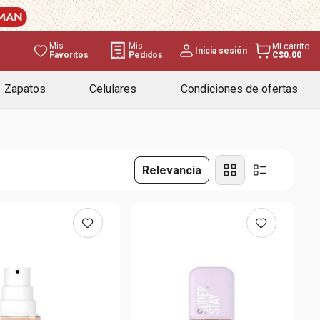
Mis
Mis
Mi carrito
Inicia sesión
Favoritos
Pedidos
C$0.00
Zapatos
Celulares
Condiciones de ofertas
Relevancia