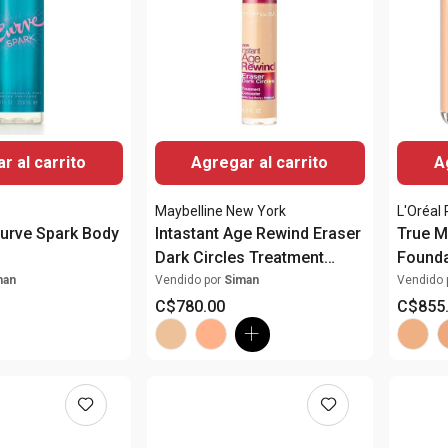
r al carrito
Agregar al carrito
A
Maybelline New York
L'Oréal 
urve Spark Body
Intastant Age Rewind Eraser
True 
Dark Circles Treatment
Found
Concealer
man
Vendido por
Siman
Vendido 
C$
780
.
00
C$
855