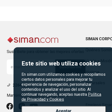
SIMAN CORP
Quiénes Somo
Suscríbete para obtener las mejores ofertas
Visión y Misió
Este sitio web utiliza cookies
Suscribirme
Historia
En siman.com utilizamos cookies y recopilamos
ciertos datos personales para mejorar tu
Sucursales
experiencia de navegación, personalizar
2264-8080
contenidos y analizar el uso del sitio. Al
Servicios
continuar navegando, aceptas nuestra
Política
Manténte en contacto con nosotros
de Privacidad y Cookies
Empleos Sima
Aceptar