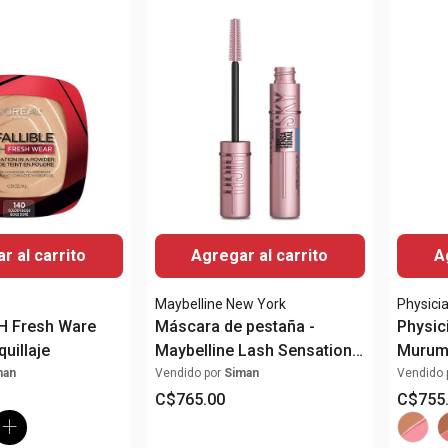
r al carrito
Agregar al carrito
A
Maybelline New York
Physici
24H Fresh Ware
Máscara de pestaña -
Physic
uillaje
Maybelline Lash Sensational
Murumu
Sky High Waterproof
Multi 
man
Vendido por
Siman
Vendido 
C$
765
.
00
C$
755