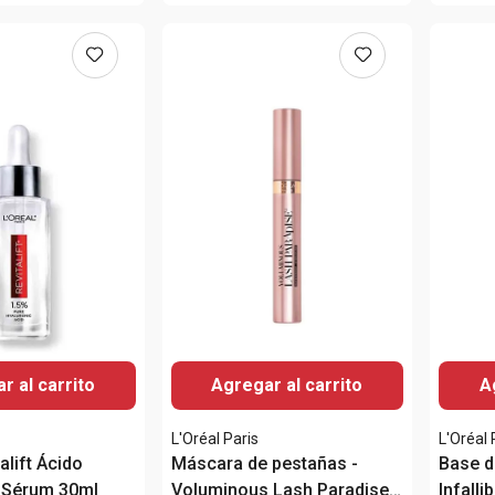
r al carrito
Agregar al carrito
A
L'Oréal Paris
L'Oréal 
alift Ácido
Máscara de pestañas -
Base d
o Sérum 30ml
Voluminous Lash Paradise
Infalli