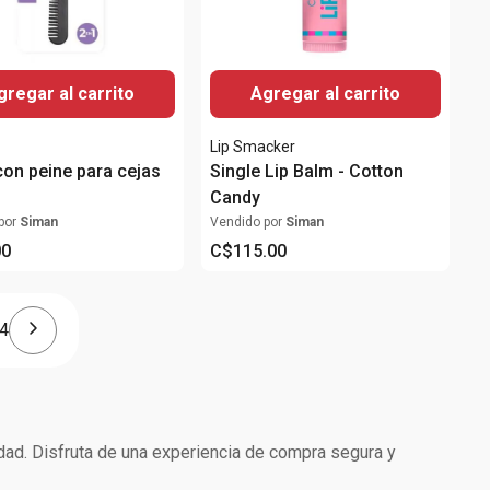
gregar al carrito
Agregar al carrito
Lip Smacker
con peine para cejas
Single Lip Balm - Cotton
Candy
por
Siman
Vendido por
Siman
00
C$
115
.
00
4
idad. Disfruta de una experiencia de compra segura y