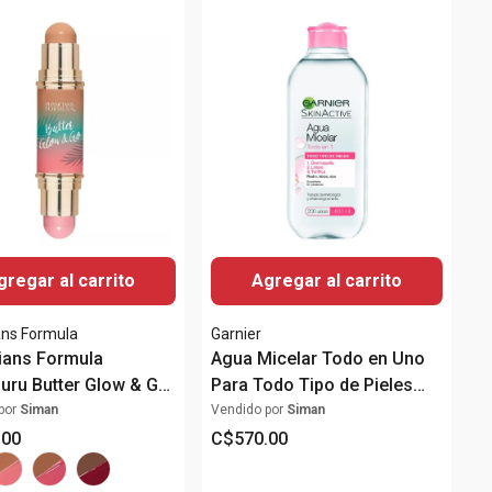
gregar al carrito
Agregar al carrito
ans Formula
Garnier
ians Formula
Agua Micelar Todo en Uno
ru Butter Glow & Go
Para Todo Tipo de Pieles
Use Stick
400ml
por
Siman
Vendido por
Siman
.
00
C$
570
.
00