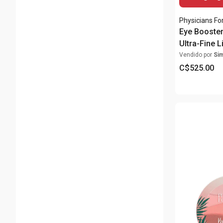
Physicians F
Eye Booste
Ultra-Fine L
Blackest Bl
Vendido por
Si
C$
525
.
00