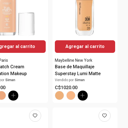
gregar al carrito
Agregar al carrito
Paris
Maybelline New York
Match Cream
Base de Maquillaje
ation Makeup
Superstay Lumi Matte
por
Siman
Vendido por
Siman
.
00
C$
1020
.
00