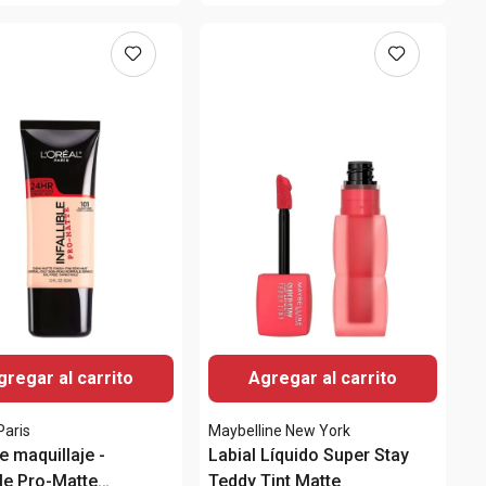
gregar al carrito
Agregar al carrito
Paris
Maybelline New York
e maquillaje -
Labial Líquido Super Stay
ble Pro-Matte
Teddy Tint Matte