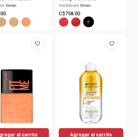
tion
por
Siman
Vendido por
Siman
.
00
C$
758
.
00
gregar al carrito
Agregar al carrito