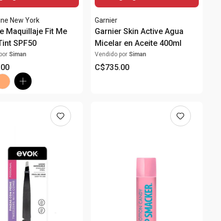
ine New York
Garnier
e Maquillaje Fit Me
Garnier Skin Active Agua
Tint SPF50
Micelar en Aceite 400ml
por
Siman
Vendido por
Siman
.
00
C$
735
.
00