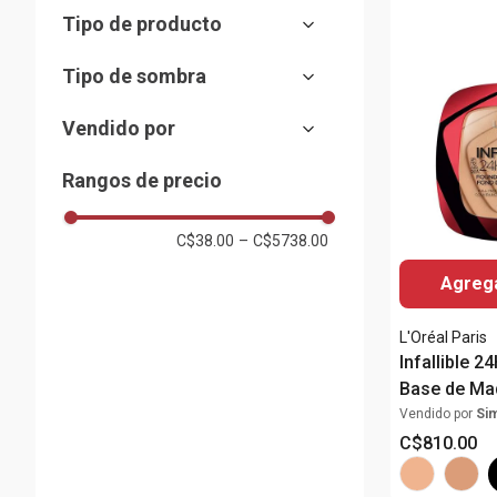
No -waterproof
Serum
(
8
)
(
7
)
Tipo de producto
Waterproof
Espuma
(
10
)
(
1
)
Limpiadores
(
2
)
Tipo de sombra
Liquida
(
1
)
Paleta de sombras
(
4
)
Vendido por
Almacenes Siman
(
86
)
Rangos de precio
C$38.00
–
C$5738.00
Agrega
L'Oréal Paris
Infallible 
Base de Maq
Vendido por
Si
C$
810
.
00