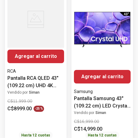
Agregar al carrito
RCA
Agregar al carrito
Pantalla RCA QLED 43"
(109.22 cm) UHD 4K
Samsung
Roku RC43QL
Vendido por
Siman
Pantalla Samsung 43"
C$
11
,
999
.
00
(109.22 cm) LED Crystal
C$
8999
.
00
-
25 %
UHD 4K HDR10+
Vendido por
Siman
UN43U8000FPXPA
C$
16
,
999
.
00
C$
14
,
999
.
00
Hasta
12
cuotas
Hasta
12
cuotas