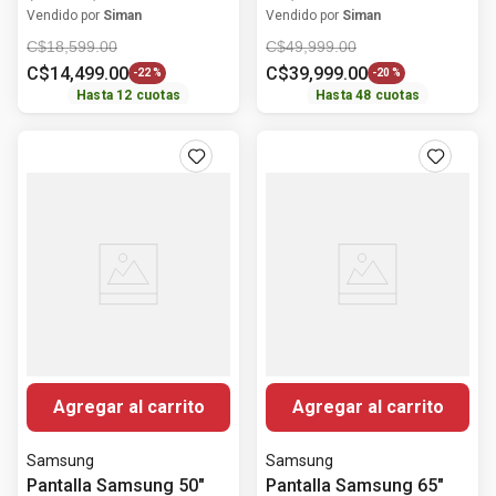
HDR10 50C350NS
RC86RK
Vendido por
Siman
Vendido por
Siman
C$
18
,
599
.
00
C$
49
,
999
.
00
C$
14
,
499
.
00
C$
39
,
999
.
00
-
22 %
-
20 %
Hasta
12
cuotas
Hasta
48
cuotas
Agregar al carrito
Agregar al carrito
Samsung
Samsung
Pantalla Samsung 50"
Pantalla Samsung 65"