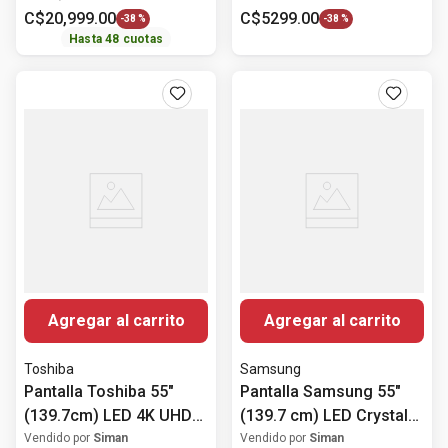
C$
20
,
999
.
00
C$
5299
.
00
-
38 %
-
38 %
Hasta
48
cuotas
Agregar al carrito
Agregar al carrito
Toshiba
Samsung
Pantalla Toshiba 55"
Pantalla Samsung 55"
(139.7cm) LED 4K UHD
(139.7 cm) LED Crystal
55C350RS
UHD 4K HDR10+
Vendido por
Siman
Vendido por
Siman