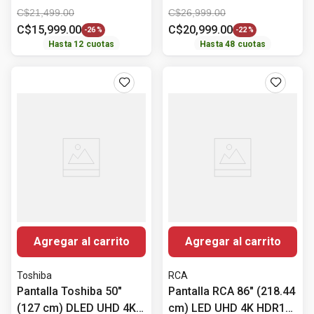
UN55CU7000PXPA
C$
21
,
499
.
00
C$
26
,
999
.
00
C$
15
,
999
.
00
C$
20
,
999
.
00
-
26 %
-
22 %
Hasta
12
cuotas
Hasta
48
cuotas
Agregar al carrito
Agregar al carrito
Toshiba
RCA
Pantalla Toshiba 50"
Pantalla RCA 86" (218.44
(127 cm) DLED UHD 4K
cm) LED UHD 4K HDR10