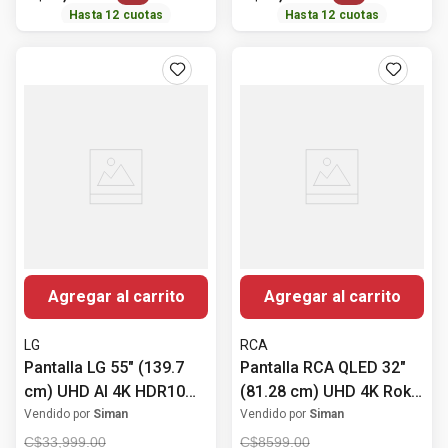
Hasta
12
cuotas
Hasta
12
cuotas
Agregar al carrito
Agregar al carrito
LG
RCA
Pantalla LG 55" (139.7
Pantalla RCA QLED 32"
cm) UHD AI 4K HDR10
(81.28 cm) UHD 4K Roku
Pro 55UA8000PSB
RCR32QL
Vendido por
Siman
Vendido por
Siman
C$
33
,
999
.
00
C$
8599
.
00