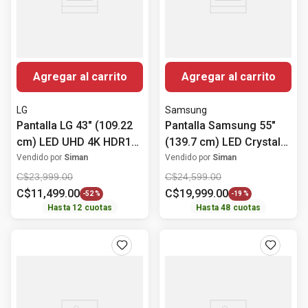
Agregar al carrito
Agregar al carrito
LG
Samsung
Pantalla LG 43" (109.22
Pantalla Samsung 55"
cm) LED UHD 4K HDR10
(139.7 cm) LED Crystal
43UT7300PSA
UHD 4K HDR10+
Vendido por
Siman
Vendido por
Siman
UN55U8000FPXPA
C$
23
,
999
.
00
C$
24
,
599
.
00
C$
11
,
499
.
00
C$
19
,
999
.
00
-
52 %
-
19 %
Hasta
12
cuotas
Hasta
48
cuotas