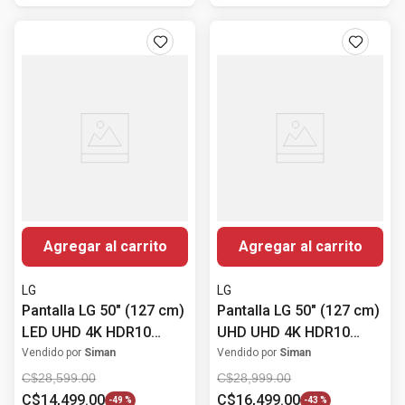
Agregar al carrito
Agregar al carrito
LG
LG
Pantalla LG 50" (127 cm)
Pantalla LG 50" (127 cm)
LED UHD 4K HDR10
UHD UHD 4K HDR10
50UT7300PSA
50UA7500PSA
Vendido por
Siman
Vendido por
Siman
C$
28
,
599
.
00
C$
28
,
999
.
00
C$
14
,
499
.
00
C$
16
,
499
.
00
-
49 %
-
43 %