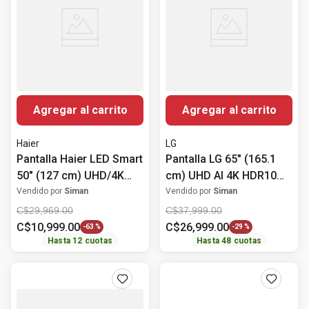
Agregar al carrito
Agregar al carrito
Haier
LG
Pantalla Haier LED Smart
Pantalla LG 65" (165.1
50" (127 cm) UHD/4K
cm) UHD AI 4K HDR10
/H50K6UG
Pro 65UA8000PSB
Vendido por
Siman
Vendido por
Siman
C$
29
,
969
.
00
C$
37
,
999
.
00
C$
10
,
999
.
00
C$
26
,
999
.
00
-
63 %
-
29 %
Hasta
12
cuotas
Hasta
48
cuotas