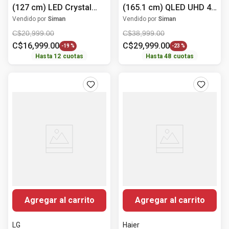
(127 cm) LED Crystal
(165.1 cm) QLED UHD 4K
UHD 4K HDR10+
HDR10+
Vendido por
Siman
Vendido por
Siman
UN50U8000FPXPA
QN65Q7FAAPXPA
C$
20
,
999
.
00
C$
38
,
999
.
00
C$
16
,
999
.
00
C$
29
,
999
.
00
-
19 %
-
23 %
Hasta
12
cuotas
Hasta
48
cuotas
Agregar al carrito
Agregar al carrito
LG
Haier