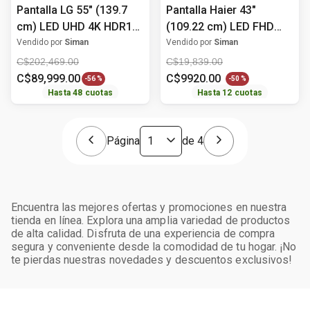
Pantalla LG 55" (139.7
Pantalla Haier 43"
cm) LED UHD 4K HDR10
(109.22 cm) LED FHD
55CT5WJ
H43K6FG
Vendido por
Siman
Vendido por
Siman
C$
202
,
469
.
00
C$
19
,
839
.
00
C$
89
,
999
.
00
C$
9920
.
00
-
56 %
-
50 %
Hasta
48
cuotas
Hasta
12
cuotas
Página
de
4
Encuentra las mejores ofertas y promociones en nuestra
tienda en línea. Explora una amplia variedad de productos
de alta calidad. Disfruta de una experiencia de compra
segura y conveniente desde la comodidad de tu hogar. ¡No
te pierdas nuestras novedades y descuentos exclusivos!