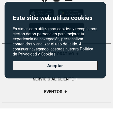
Este sitio web utiliza cookies
En siman.com utilizamos cookies y recopilamos
Nicaragua | C$
ciertos datos personales para mejorar tu
experiencia de navegación, personalizar
contenidos y analizar el uso del sitio. Al
continuar navegando, aceptas nuestra
Política
SIMAN CORPORATIVO
+
de Privacidad y Cookies
Aceptar
Quiénes Somos
PROGRAMAS
+
Visión y Misión
Monedero
SERVICIO AL CLIENTE
+
Historia
Certificados de Regalo
Sucursales
Preguntas Frecuentes
EVENTOS
+
Siman PRO
Servicios
Política de devoluciones
Credisiman
Fiesta del fútbol
Empleos Siman
Contáctenos
Rebajas