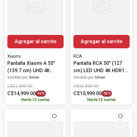
Agregar al carrito
Agregar al carrito
Xiaomi
RCA
Pantalla Xiaomi A 55"
Pantalla RCA 50" (127
(139.7 cm) UHD 4K
cm) LED UHD 4K HDR10
HDR10 63727
RC50RK
Vendido por
Siman
Vendido por
Siman
C$
21
,
999
.
00
C$
16
,
999
.
00
C$
14
,
999
.
00
C$
10
,
999
.
00
-
32 %
-
35 %
Hasta
12
cuotas
Hasta
12
cuotas