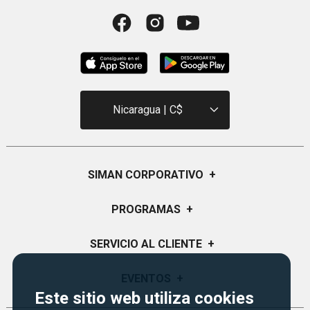
Nicaragua | C$
SIMAN CORPORATIVO
+
Quiénes Somos
PROGRAMAS
+
Visión y Misión
Monedero
SERVICIO AL CLIENTE
+
Historia
Certificados de Regalo
Sucursales
Preguntas Frecuentes
EVENTOS
+
Siman PRO
Este sitio web utiliza cookies
Servicios
Política de devoluciones
Credisiman