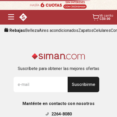
Mi carrito
C$0.00
🛍️ Rebajas
Belleza
Aires acondicionados
Zapatos
Celulares
Con
Suscríbete para obtener las mejores ofertas
Suscribirme
Manténte en contacto con nosotros
2264-8080