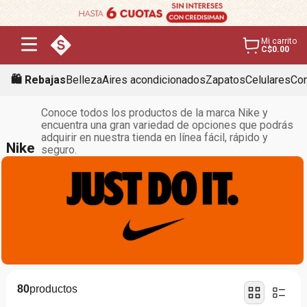
Mi carrito
C$0.00
🛍️ Rebajas
Belleza
Aires acondicionados
Zapatos
Celulares
Con
Conoce todos los productos de la marca Nike y
encuentra una gran variedad de opciones que podrás
adquirir en nuestra tienda en línea fácil, rápido y
Nike
seguro.
80