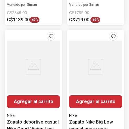
gris para niño
Vendido por
Siman
Vendido por
Siman
C$
2849
.
00
C$
1799
.
00
C$
1139
.
00
C$
719
.
00
-
60 %
-
60 %
Agregar al carrito
Agregar al carrito
Nike
Nike
Zapato deportivo casual
Zapato Nike Big Low
Nike Court Vision Low
casual negro para