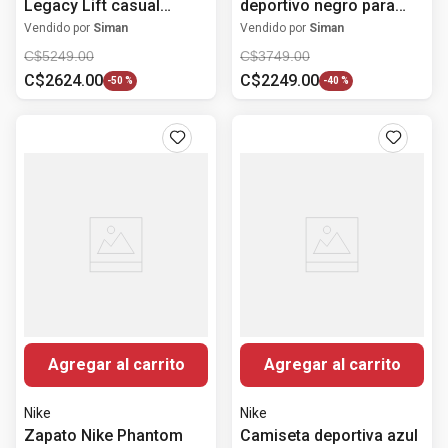
Legacy Lift casual
deportivo negro para
blanco para mujer
mujer
Vendido por
Siman
Vendido por
Siman
C$
5249
.
00
C$
3749
.
00
C$
2624
.
00
C$
2249
.
00
-
50 %
-
40 %
Agregar al carrito
Agregar al carrito
Nike
Nike
Zapato Nike Phantom
Camiseta deportiva azul