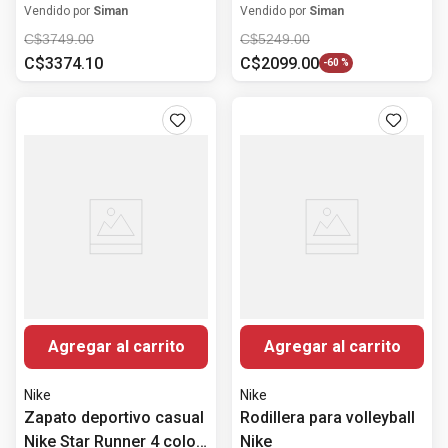
blanco para hombre
hombre
Vendido por
Siman
Vendido por
Siman
C$
3749
.
00
C$
5249
.
00
C$
3374
.
10
C$
2099
.
00
-
60 %
Agregar al carrito
Agregar al carrito
Nike
Nike
Zapato deportivo casual
Rodillera para volleyball
Nike Star Runner 4 color
Nike