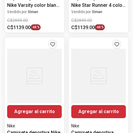
Nike Varsity color blanco
Nike Star Runner 4 color
para niño
rosado para niña
Vendido por
Siman
Vendido por
Siman
C$
2849
.
00
C$
2849
.
00
C$
1139
.
00
C$
1139
.
00
-
60 %
-
60 %
Agregar al carrito
Agregar al carrito
Nike
Nike
Camiseta deportiva Nike
Camiseta deportiva