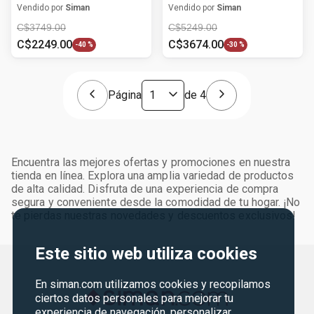
mujer
para hombre
Vendido por
Siman
Vendido por
Siman
C$
3749
.
00
C$
5249
.
00
C$
2249
.
00
C$
3674
.
00
-
40 %
-
30 %
Página
de
4
Encuentra las mejores ofertas y promociones en nuestra
tienda en línea. Explora una amplia variedad de productos
de alta calidad. Disfruta de una experiencia de compra
segura y conveniente desde la comodidad de tu hogar. ¡No
te pierdas nuestras novedades y descuentos exclusivos!
Este sitio web utiliza cookies
En siman.com utilizamos cookies y recopilamos
ciertos datos personales para mejorar tu
experiencia de navegación, personalizar