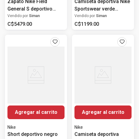
Zapato Nike Field
Camiseta deportiva Nike
General S deportivo
Sportswear verde
casual negro para
estampada para hombre
Vendido por
Siman
Vendido por
Siman
hombre
C$
5479
.
00
C$
1199
.
00
Agregar al carrito
Agregar al carrito
Nike
Nike
Short deportivo negro
Camiseta deportiva