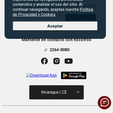
contenidos y analizar el uso del sitio. Al
Suscríbete para obtener las mejores ofertas
continuar navegando, aceptas nuestra
Política
de Privacidad y Cookies
Suscribirme
Aceptar
Manténte en contacto con nosotros
2264-8080
Nicaragua | C$