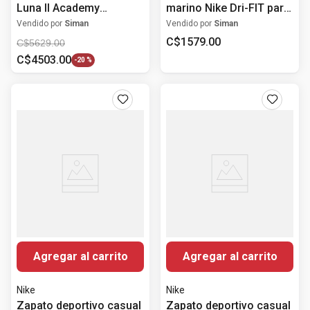
Luna II Academy
marino Nike Dri-FIT para
deportivo celeste para
hombre
Vendido por
Siman
Vendido por
Siman
hombre
C$
1579
.
00
C$
5629
.
00
C$
4503
.
00
-
20 %
Agregar al carrito
Agregar al carrito
Nike
Nike
Zapato deportivo casual
Zapato deportivo casual