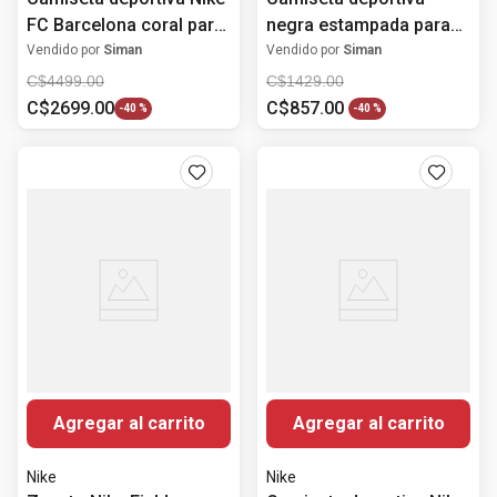
FC Barcelona coral para
negra estampada para
hombre
hombre
Vendido por
Siman
Vendido por
Siman
C$
4499
.
00
C$
1429
.
00
C$
2699
.
00
C$
857
.
00
-
40 %
-
40 %
Agregar al carrito
Agregar al carrito
Nike
Nike