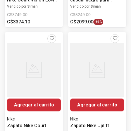
blanco para hombre
hombre
Vendido por
Siman
Vendido por
Siman
C$
3749
.
00
C$
5249
.
00
C$
3374
.
10
C$
2099
.
00
-
60 %
Agregar al carrito
Agregar al carrito
Nike
Nike
Zapato Nike Court
Zapato Nike Uplift