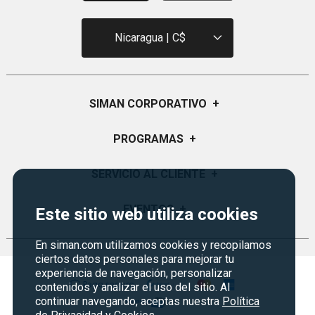
Este sitio web utiliza cookies
Agregar al carrito
Agregar al carrito
En siman.com utilizamos cookies y recopilamos
Transformers
Transformers
ciertos datos personales para mejorar tu
experiencia de navegación, personalizar
Figuras Transformers
Transformers
contenidos y analizar el uso del sitio. Al
earthspark tacticon
Auténticos Figura De
continuar navegando, aceptas nuestra
Política
Accion Cybertron
Vendido por
Siman
Vendido por
Siman