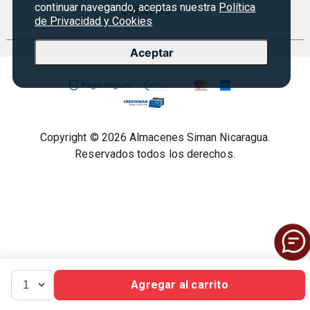
Sucursales
continuar navegando, aceptas nuestra
Política
Preguntas Frecuentes
EVENTOS
+
Siman PRO
de Privacidad y Cookies
Servicios
Política de devoluciones
Credisiman
Fiesta del fútbol
Empleos Siman
Aceptar
Contáctenos
Rebajas
Seguridad del sitio
Política de Privacidad
Condiciones ofertas
Copyright © 2026 Almacenes Siman Nicaragua.
Terminos Legales
Reservados todos los derechos.
Agregar al carrito
1