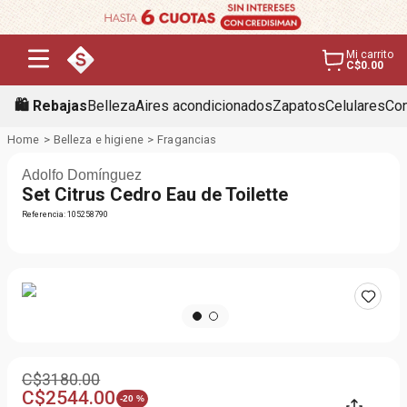
Mi carrito
C$0.00
🛍️ Rebajas
Belleza
Aires acondicionados
Zapatos
Celulares
Con
Belleza e higiene
Fragancias
Adolfo Domínguez
Set Citrus Cedro Eau de Toilette
Referencia
:
105258790
C$
3180
.
00
C$
2544
.
00
-
20 %