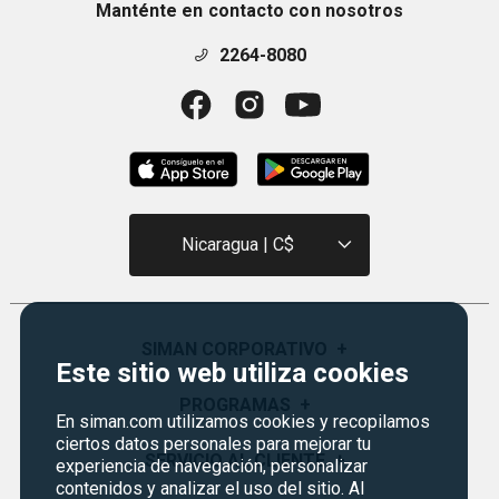
Manténte en contacto con nosotros
2264-8080
Nicaragua | C$
SIMAN CORPORATIVO
+
Este sitio web utiliza cookies
Quiénes Somos
PROGRAMAS
+
En siman.com utilizamos cookies y recopilamos
Visión y Misión
ciertos datos personales para mejorar tu
Monedero
SERVICIO AL CLIENTE
+
experiencia de navegación, personalizar
Historia
contenidos y analizar el uso del sitio. Al
Certificados de Regalo