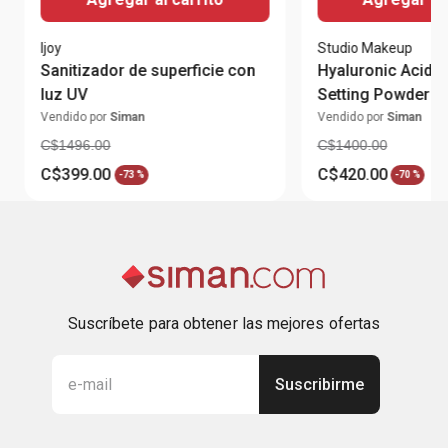
Ijoy
Studio Makeup
Sanitizador de superficie con
Hyaluronic Acid T
luz UV
Setting Powder
Vendido por
Siman
Vendido por
Siman
C$
1496
.
00
C$
1400
.
00
C$
399
.
00
C$
420
.
00
-
73 %
-
70 %
Suscríbete para obtener las mejores ofertas
Suscribirme