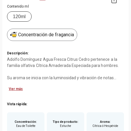
Contenido ml
120ml
Concentración de fragancia
Descripción:
Adolfo Domínguez Agua Fresca Citrus Cedro pertenece a la
familia olfativa Cítrica Amaderada Especiada para hombres.
Su aroma se inicia con la luminosidad y vibración de notas
afrutadas como el pomelo que se combina con la
Ver más
efervescencia de la verbena y la menta. En el corazón, jengibre,
el toque picante de pimienta ros y comino para sumar
efervescencia al conjunto. Como fondo, la profundidad del
Vista rápida:
almizcle se combina con la sofisticación del cedro y el toque
salado de ámbar.
Concentración
:
Tipo de producto
:
Aroma
:
Eau de Toilette
Estuche
Cítrica ó Hespéride
Set contiene: