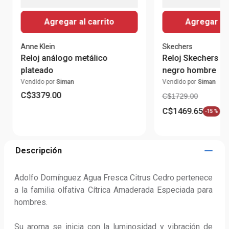
Agregar al carrito
Agregar al 
Anne Klein
Skechers
Reloj análogo metálico
Reloj Skechers dig
plateado
negro hombre
Vendido por
Siman
Vendido por
Siman
C$
3379
.
00
C$
1729
.
00
C$
1469
.
65
-
15 %
Descripción
Adolfo Domínguez Agua Fresca Citrus Cedro pertenece 
a la familia olfativa Cítrica Amaderada Especiada para 
hombres. 

Su aroma se inicia con la luminosidad y vibración de 