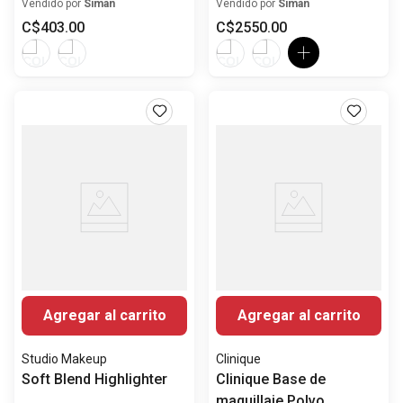
in-Place Mate Larga
Vendido por
Siman
Vendido por
Siman
duración
C$
403
.
00
C$
2550
.
00
Agregar al carrito
Agregar al carrito
Studio Makeup
Clinique
Soft Blend Highlighter
Clinique Base de
maquillaje Polvo