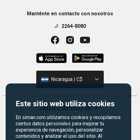
Manténte en contacto con nosotros
2264-8080
Nicaragua | C$
Este sitio web utiliza cookies
SIMAN CORPORATIVO
+
En siman.com utilizamos cookies y recopilamos
ciertos datos personales para mejorar tu
Quiénes Somos
PROGRAMAS
+
experiencia de navegación, personalizar
Visión y Misión
contenidos y analizar el uso del sitio. Al
Monedero
SERVICIO AL CLIENTE
+