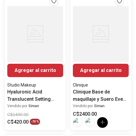
Agregar al carrito
Agregar al carrito
Studio Makeup
Clinique
Hyaluronic Acid
Clinique Base de
Translucent Setting
maquillaje y Suero Even
Powder
Better Clinical ™ SPF 20
Vendido por
Siman
Vendido por
Siman
C$
2400
.
00
C$
1400
.
00
C$
420
.
00
-
70 %