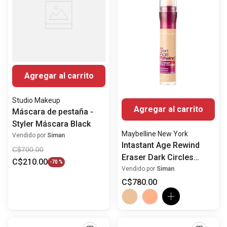
Agregar al carrito
Studio Makeup
Agregar al carrito
Máscara de pestaña -
Styler Máscara Black
Maybelline New York
Vendido por
Siman
Intastant Age Rewind
C$
700
.
00
Eraser Dark Circles
C$
210
.
00
-
70 %
Treatment Concealer
Vendido por
Siman
C$
780
.
00