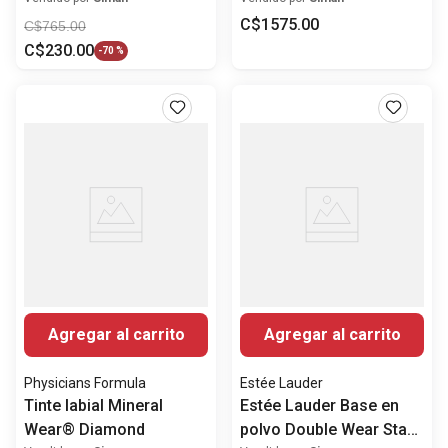
C$
1575
.
00
C$
765
.
00
C$
230
.
00
-
70 %
Agregar al carrito
Agregar al carrito
Physicians Formula
Estée Lauder
Tinte labial Mineral
Estée Lauder Base en
Wear® Diamond
polvo Double Wear Stay-