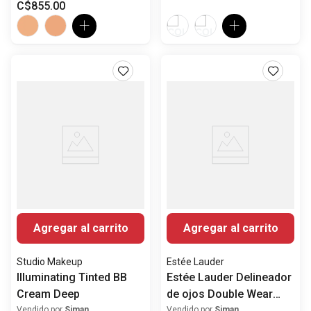
C$
855
.
00
Agregar al carrito
Agregar al carrito
Studio Makeup
Estée Lauder
Illuminating Tinted BB
Estée Lauder Delineador
Cream Deep
de ojos Double Wear
Infinite a prueba de agua
Vendido por
Siman
Vendido por
Siman