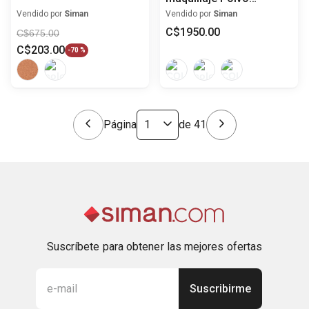
compacto Superpowder
Vendido por
Siman
Vendido por
Siman
Double Face ™
C$
1950
.
00
C$
675
.
00
C$
203
.
00
-
70 %
Página
de
41
Suscríbete para obtener las mejores ofertas
Suscribirme