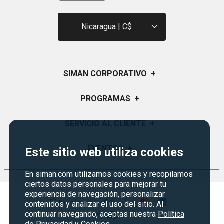
Nicaragua | C$
SIMAN CORPORATIVO
+
Quiénes Somos
PROGRAMAS
+
Visión y Misión
Monedero
SERVICIO AL CLIENTE
+
Historia
Certificados de Regalo
Sucursales
Preguntas Frecuentes
EVENTOS
+
Este sitio web utiliza cookies
Siman PRO
Servicios
Política de devoluciones
Credisiman
Fiesta del fútbol
En siman.com utilizamos cookies y recopilamos
Empleos Siman
Contáctenos
ciertos datos personales para mejorar tu
Rebajas
experiencia de navegación, personalizar
Seguridad del sitio
contenidos y analizar el uso del sitio. Al
Política de Privacidad
continuar navegando, aceptas nuestra
Política