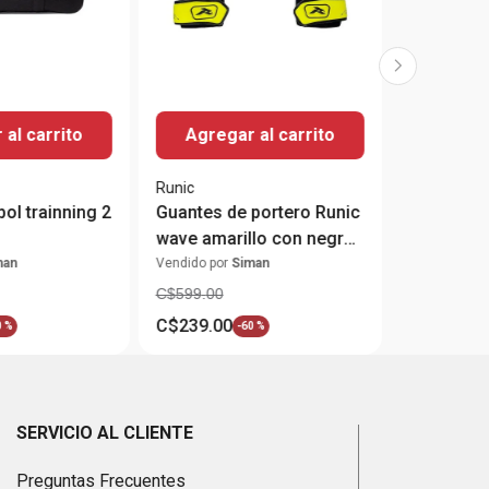
al carrito
Agregar al carrito
Runic
ol trainning 2
Guantes de portero Runic
wave amarillo con negro
#5
man
Vendido por
Siman
C$
599
.
00
C$
239
.
00
0 %
-
60 %
SERVICIO AL CLIENTE
Preguntas Frecuentes