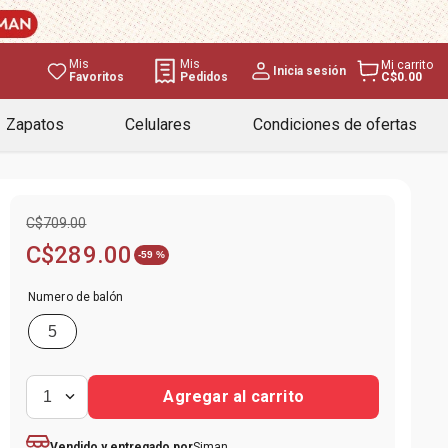
Mis
Mis
Mi carrito
Inicia sesión
Favoritos
Pedidos
C$0.00
Zapatos
Celulares
Condiciones de ofertas
C$
709
.
00
C$
289
.
00
-
59 %
Numero de balón
5
Agregar al carrito
1
Siman
Vendido y entregado por