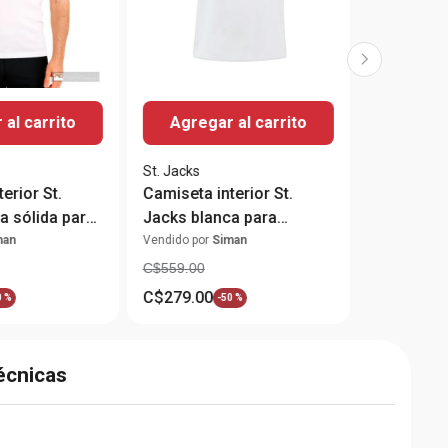
al carrito
Agregar al carrito
St. Jacks
erior St.
Camiseta interior St.
a sólida para
Jacks blanca para
hombre
man
Vendido por
Siman
C$
559
.
00
C$
279
.
00
0 %
-
50 %
écnicas