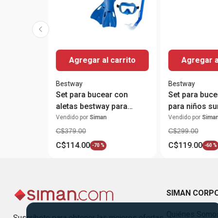
Agregar al carrito
Agregar a
Bestway
Bestway
Set para bucear con
Set para buce
aletas bestway para
para niños su
niños surtido
Vendido por
Siman
Vendido por
Sima
C$
379
.
00
C$
299
.
00
C$
114
.
00
C$
119
.
00
-
70 %
-
60 %
SIMAN CORP
Quiénes Somo
Suscríbete para obtener las mejores ofertas