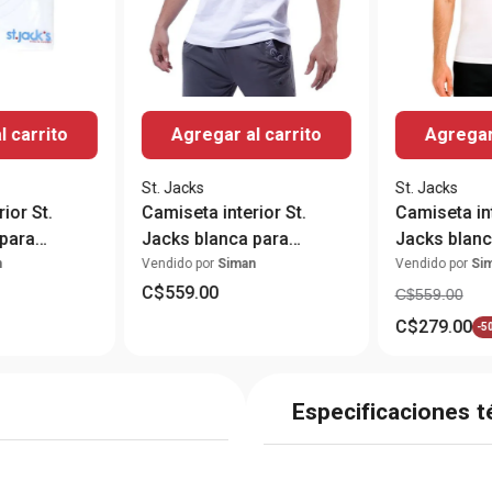
l carrito
Agregar al carrito
Agregar 
St. Jacks
St. Jacks
ior St.
Camiseta interior St.
Camiseta int
para
Jacks blanca para
Jacks blanc
hombre
hombre
n
Vendido por
Siman
Vendido por
Si
C$
559
.
00
C$
559
.
00
C$
279
.
00
-
5
Especificaciones t