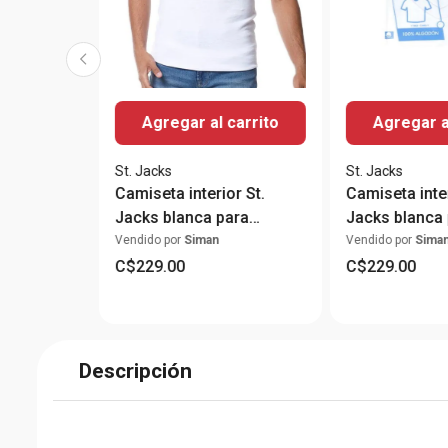
Agregar al carrito
Agregar a
St. Jacks
St. Jacks
Camiseta interior St.
Camiseta inter
Jacks blanca para
Jacks blanca 
hombre
hombre
Vendido por
Siman
Vendido por
Sima
C$
229
.
00
C$
229
.
00
Descripción