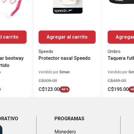
l carrito
Agregar al carrito
Agregar 
Speedo
Umbro
ar bestway
Protector nasal Speedo
Taquera futb
rtido
n
Vendido por
Siman
Vendido por
Si
C$
309
.
00
C$
489
.
00
C$
123
.
00
C$
195
.
00
-
60 %
-
6
ORATIVO
PROGRAMAS
s
Monedero