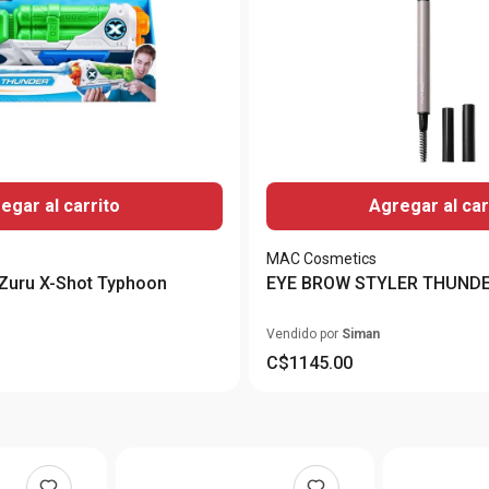
egar al carrito
Agregar al car
MAC Cosmetics
 Zuru X-Shot Typhoon
EYE BROW STYLER THUND
Vendido por
Siman
C$
1145
.
00