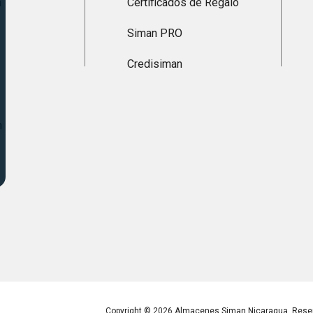
n
Certificados de Regalo
Siman PRO
Credisiman
n
Copyright © 2026 Almacenes Siman Nicaragua. Reser