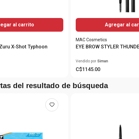
egar al carrito
Agregar al car
MAC Cosmetics
 Zuru X-Shot Typhoon
EYE BROW STYLER THUND
Vendido por
Siman
C$
1145
.
00
rtas del resultado de búsqueda