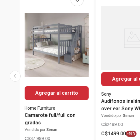
Agregar al 
Agregar al carrito
Sony
Audífonos inalá
Home Furniture
over ear Sony 
Camarote full/full con
Vendido por
Siman
gradas
C$
2499
.
00
Vendido por
Siman
C$
1499
.
00
-
40 %
C$
37
,
999
.
00