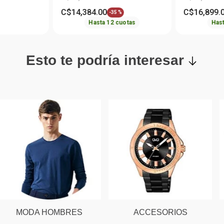
C$
14
,
384
.
00
C$
16
,
899
.
-
35 %
Hasta
12
cuotas
Has
Esto te podría interesar
MODA HOMBRES
ACCESORIOS