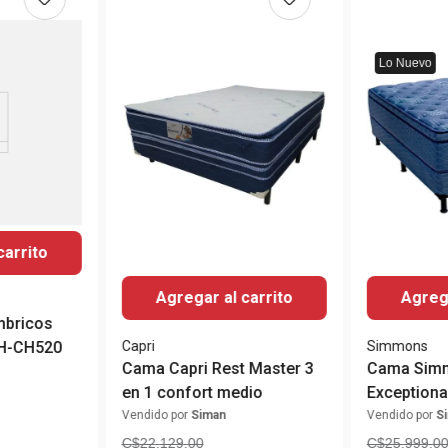
Lo Nuevo
carrito
Agregar al carrito
Agrega
mbricos
Capri
Simmons
WH-CH520
Cama Capri Rest Master 3
Cama Sim
en 1 confort medio
Exceptiona
Vendido por
Siman
Vendido por
S
C$
22
,
129
.
00
C$
25
,
999
.
0