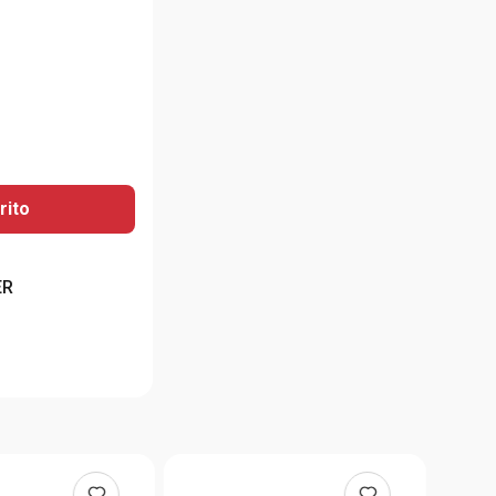
rito
ER