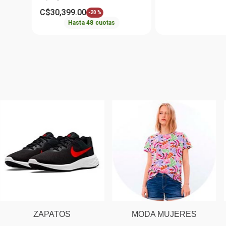
C$
30
,
399
.
00
-
20 %
Hasta
48
cuotas
ZAPATOS
MODA MUJERES