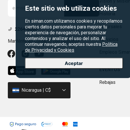
Visión y Misió
Este sitio web utiliza cookies
Suscribirme
Historia
En siman.com utilizamos cookies y recopilamos
Sucursales
ciertos datos personales para mejorar tu
2264-8080
experiencia de navegación, personalizar
contenidos y analizar el uso del sitio. Al
Servicios
Manténte en contacto con nosotros
continuar navegando, aceptas nuestra
Política
de Privacidad y Cookies
Empleos Sima
Aceptar
EVENTOS
Rebajas
Nicaragua | C$