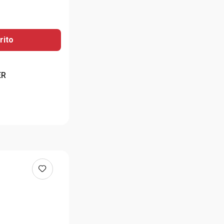
rito
ER