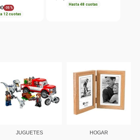
Hasta
48
cuotas
00
-
35 %
ta
12
cuotas
JUGUETES
HOGAR