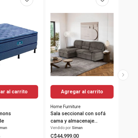
r al carrito
Agregar al carrito
Home Furniture
mons
Sala seccional con sofá
le
cama y almacenaje
Tessaro
iman
Vendido por
Siman
C$
44
,
999
.
00
0