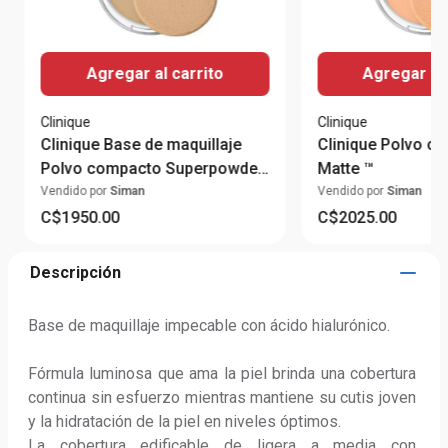
Agregar al carrito
Agregar al 
Clinique
Clinique
Clinique Base de maquillaje
Clinique Polvo c
Polvo compacto Superpowder
Matte ™
Double Face ™
Vendido por
Siman
Vendido por
Siman
C$
1950
.
00
C$
2025
.
00
Descripción
Base de maquillaje impecable con ácido hialurónico. 

Fórmula luminosa que ama la piel brinda una cobertura 
continua sin esfuerzo mientras mantiene su cutis joven 
y la hidratación de la piel en niveles óptimos. 

La cobertura edificable de ligera a media con 