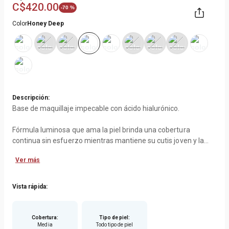
C$
420
.
00
-
70 %
Color
Honey Deep
Descripción:
Base de maquillaje impecable con ácido hialurónico.
Fórmula luminosa que ama la piel brinda una cobertura
continua sin esfuerzo mientras mantiene su cutis joven y la
hidratación de la piel en niveles óptimos.
Ver más
La cobertura edificable de ligera a media con pigmentos
reflectantes le brinda un brillo iluminado desde adentro. El
ácido hialurónico atrapa la humedad y la retiene, por lo que su
Vista rápida:
piel radiante y regordeta está aquí para quedarse.
Beneficios: Ideal para todo tipo de piel. Aspecto impecable
Cobertura
:
Tipo de piel
:
Media
Todo tipo de piel
durante todo el día.