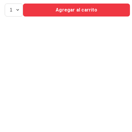
Vendido por
Siman
Vendido por
Siman
Agregar al carrito
1
C$
1400
.
00
C$
765
.
00
C$
420
.
00
C$
230
.
00
-
70 %
-
70 %
Suscríbete para obtener las mejores ofertas
Suscribirme
Manténte en contacto con nosotros
2264-8080