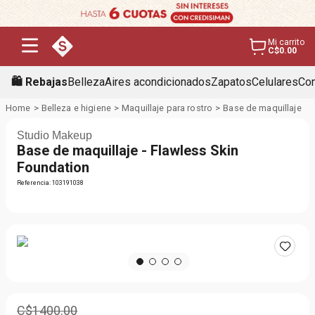
Mi carrito
C$0.00
🛍️ Rebajas
Belleza
Aires acondicionados
Zapatos
Celulares
Con
Belleza e higiene
Maquillaje para rostro
Base de maquillaje
Studio Makeup
Base de maquillaje - Flawless Skin
Foundation
Referencia
:
103191038
C$
1400
.
00