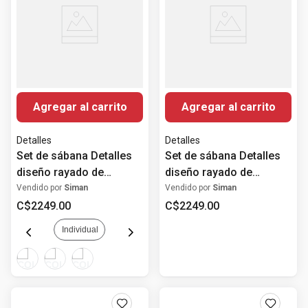
Agregar al carrito
Agregar al carrito
Detalles
Detalles
Set de sábana Detalles
Set de sábana Detalles
diseño rayado de
diseño rayado de
algodón 400 hilos
algodón 400 hilos
Vendido por
Siman
Vendido por
Siman
C$
2249
.
00
C$
2249
.
00
Individual