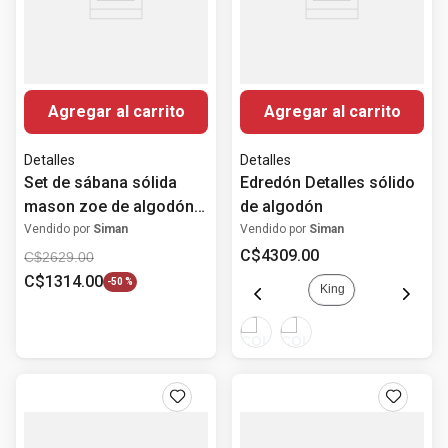
Agregar al carrito
Agregar al carrito
Detalles
Detalles
Set de sábana sólida
Edredón Detalles sólido
mason zoe de algodón
de algodón
550h
Vendido por
Siman
Vendido por
Siman
C$
4309
.
00
C$
2629
.
00
C$
1314
.
00
-
50 %
King