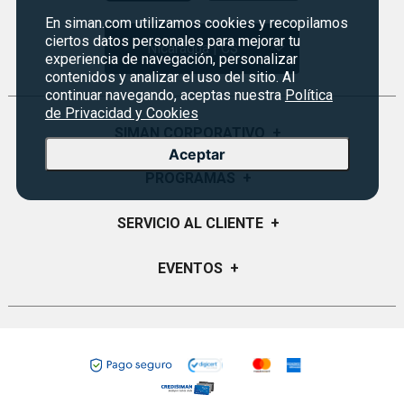
En siman.com utilizamos cookies y recopilamos
ciertos datos personales para mejorar tu
Nicaragua | C$
experiencia de navegación, personalizar
contenidos y analizar el uso del sitio. Al
continuar navegando, aceptas nuestra
Política
de Privacidad y Cookies
SIMAN CORPORATIVO
+
Aceptar
Quiénes Somos
PROGRAMAS
+
Visión y Misión
Monedero
SERVICIO AL CLIENTE
+
Historia
Certificados de Regalo
Sucursales
Preguntas Frecuentes
EVENTOS
+
Siman PRO
Servicios
Política de devoluciones
Credisiman
Fiesta del fútbol
Empleos Siman
Contáctenos
Rebajas
Seguridad del sitio
Política de Privacidad