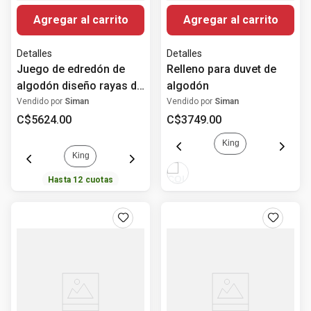
Agregar al carrito
Agregar al carrito
Detalles
Detalles
Juego de edredón de
Relleno para duvet de
algodón diseño rayas de
algodón
3 piezas
Vendido por
Siman
Vendido por
Siman
C$
5624
.
00
C$
3749
.
00
King
King
Hasta
12
cuotas