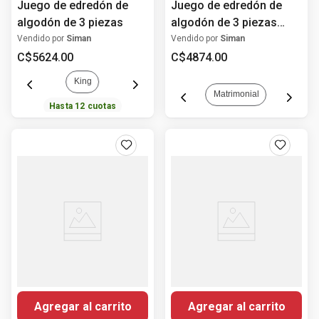
Juego de edredón de
Juego de edredón de
algodón de 3 piezas
algodón de 3 piezas
estampado floral
Vendido por
Siman
Vendido por
Siman
C$
5624
.
00
C$
4874
.
00
King
Matrimonial
Hasta
12
cuotas
Agregar al carrito
Agregar al carrito