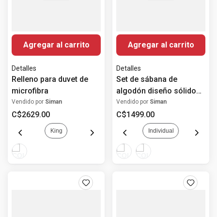
Agregar al carrito
Agregar al carrito
Detalles
Detalles
Relleno para duvet de
Set de sábana de
microfibra
algodón diseño sólido
200h
Vendido por
Siman
Vendido por
Siman
C$
2629
.
00
C$
1499
.
00
King
Individual