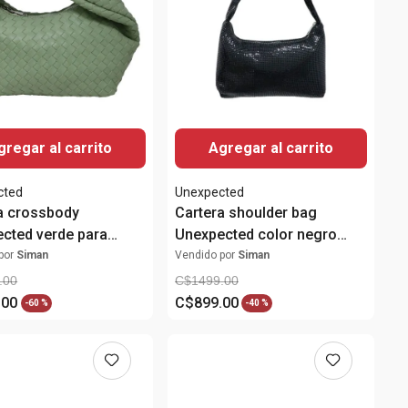
gregar al carrito
Agregar al carrito
cted
Unexpected
a crossbody
Cartera shoulder bag
cted verde para
Unexpected color negro
para mujer
por
Siman
Vendido por
Siman
.
00
C$
1499
.
00
.
00
C$
899
.
00
-
60 %
-
40 %