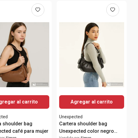
gregar al carrito
Agregar al carrito
cted
Unexpected
a shoulder bag
Cartera shoulder bag
cted café para mujer
Unexpected color negro
por
Siman
Vendido por
Siman