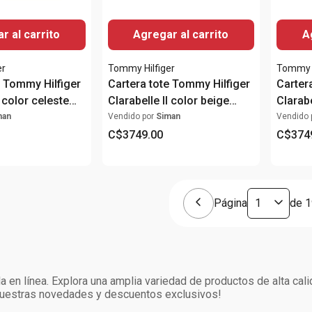
r al carrito
Agregar al carrito
A
er
Tommy Hilfiger
Tommy H
e Tommy Hilfiger
Cartera tote Tommy Hilfiger
Carter
I color celeste
Clarabelle II color beige
Clarabe
para mujer
para m
man
Vendido por
Siman
Vendido 
C$
3749
.
00
C$
374
Página
de
1
 en línea. Explora una amplia variedad de productos de alta cal
 nuestras novedades y descuentos exclusivos!