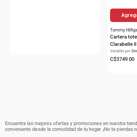
Agrega
Tommy Hilfig
Cartera tot
Clarabelle I
para mujer
Vendido por
Si
C$
3749
.
00
Encuentra las mejores ofertas y promociones en nuestra tienda
conveniente desde la comodidad de tu hogar. ¡No te pierdas