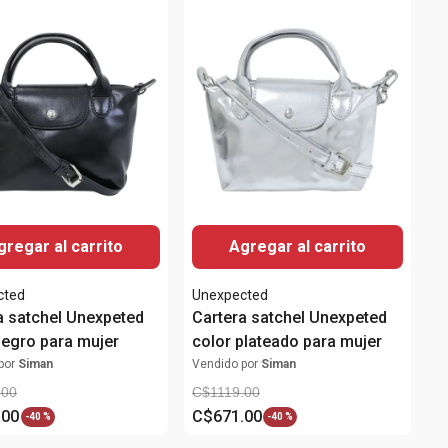
gregar al carrito
Agregar al carrito
cted
Unexpected
a satchel Unexpeted
Cartera satchel Unexpeted
negro para mujer
color plateado para mujer
por
Siman
Vendido por
Siman
.
00
C$
1119
.
00
.
00
C$
671
.
00
-
40 %
-
40 %