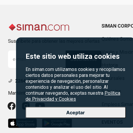
SIMAN CORP
Quiénes Somo
Suscríbete para obtener las mejores ofertas
Visión y Misió
Este sitio web utiliza cookies
Suscribirme
Historia
En siman.com utilizamos cookies y recopilamos
ciertos datos personales para mejorar tu
Sucursales
2264-8080
experiencia de navegación, personalizar
contenidos y analizar el uso del sitio. Al
Servicios
Manténte en contacto con nosotros
continuar navegando, aceptas nuestra
Política
de Privacidad y Cookies
Empleos Sima
Aceptar
EVENTOS