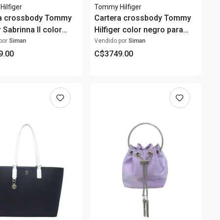
ilfiger
Tommy Hilfiger
ra crossbody Tommy
Cartera crossbody Tommy
r Sabrinna II color
Hilfiger color negro para
para mujer
mujer
por
Siman
Vendido por
Siman
9
.
00
C$
3749
.
00