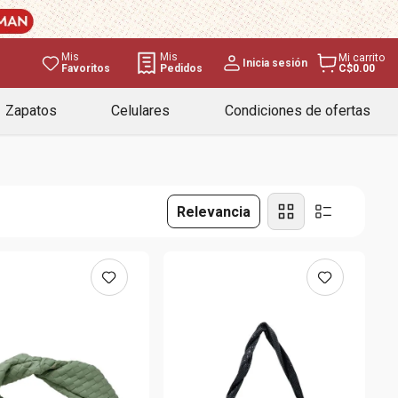
Mis
Mis
Mi carrito
Inicia sesión
Favoritos
Pedidos
C$0.00
Zapatos
Celulares
Condiciones de ofertas
Relevancia