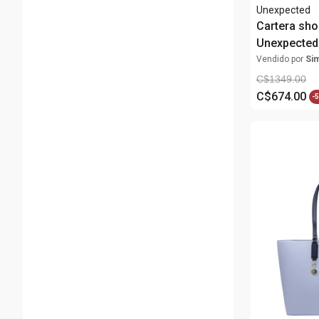
Unexpected
Cartera sho
Unexpected 
para mujer
Vendido por
Si
C$
1349
.
00
C$
674
.
00
-
5