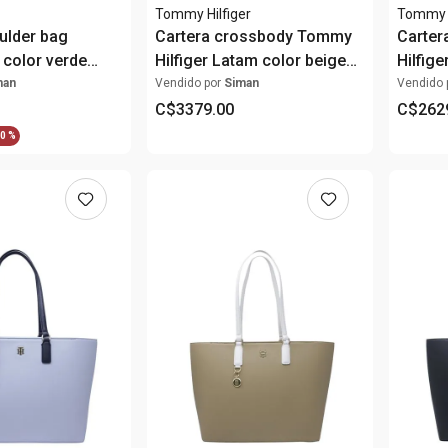
Tommy Hilfiger
Tommy H
ulder bag
Cartera crossbody Tommy
Carte
color verde
Hilfiger Latam color beige
Hilfige
para mujer
beige 
man
Vendido por
Siman
Vendido 
C$
3379
.
00
C$
262
0 %