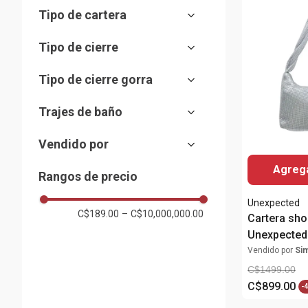
Mini
8
(
1
)
(
2
)
Tipo de cartera
M/L
(
3
)
Pequeña
(
18
)
Backpack
(
2
)
L/XL
(
3
)
Tipo de cierre
Mediana
(
28
)
Tote
(
48
)
P
(
1
)
Zíper
Grande
(
39
)
(
6
)
Tipo de cierre gorra
Hobo
(
9
)
Broche
Extra grande
(
20
)
(
7
)
Hebilla
Bucket
(
3
)
(
1
)
Trajes de baño
Cordón ajustable
(
1
)
Sin cierre
Clutch
(
4
)
(
3
)
Salida de baño
(
3
)
Vendido por
Crossbody
(
31
)
Almacenes Siman
Agrega
(
100
)
Satchel
(
58
)
Rangos de precio
Playa
(
2
)
Unexpected
C$189.00
–
C$10,000,000.00
Accesorios para carteras
(
4
)
Cartera sho
Unexpected 
Shoulder Bag
(
11
)
para mujer
Vendido por
Si
C$
1499
.
00
C$
899
.
00
-
4