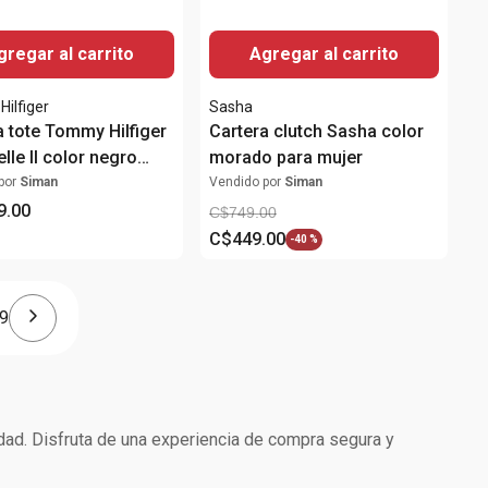
gregar al carrito
Agregar al carrito
ilfiger
Sasha
a tote Tommy Hilfiger
Cartera clutch Sasha color
lle II color negro
morado para mujer
ujer
por
Siman
Vendido por
Siman
9
.
00
C$
749
.
00
C$
449
.
00
-
40 %
9
idad. Disfruta de una experiencia de compra segura y