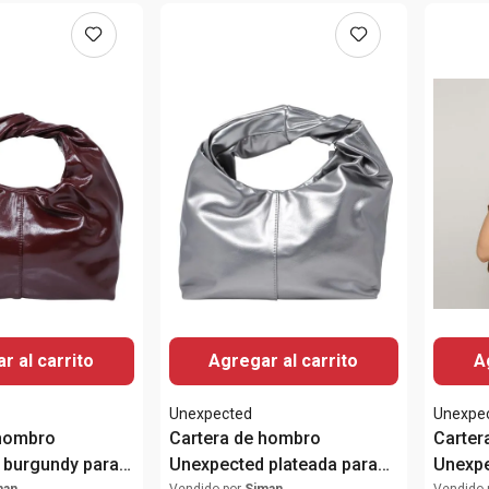
r al carrito
Agregar al carrito
A
Unexpected
Unexpe
 hombro
Cartera de hombro
Carter
 burgundy para
Unexpected plateada para
Unexpe
man
Vendido por
Siman
Vendido 