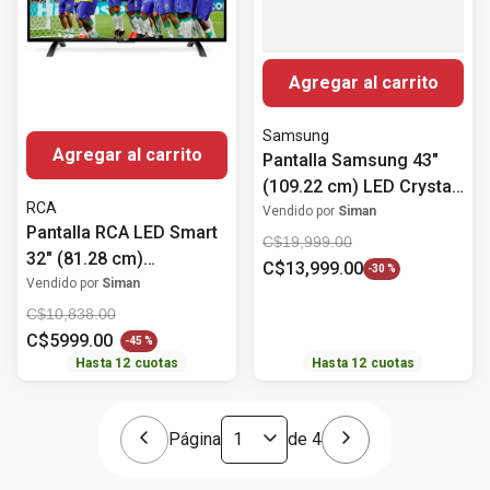
Agregar al carrito
Samsung
Agregar al carrito
Pantalla Samsung 43"
(109.22 cm) LED Crystal
RCA
UHD 4K HDR10+
Vendido por
Siman
Pantalla RCA LED Smart
UN43CU7000PXPA
C$
19
,
999
.
00
32" (81.28 cm)
C$
13
,
999
.
00
-
30 %
HD/RC32J21BT3D
Vendido por
Siman
C$
10
,
838
.
00
C$
5999
.
00
-
45 %
Hasta
12
cuotas
Hasta
12
cuotas
Página
de
4