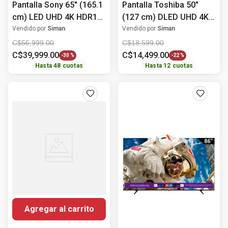
Pantalla Sony 65" (165.1
Pantalla Toshiba 50"
cm) LED UHD 4K HDR10
(127 cm) DLED UHD 4K
K-65S20M2
HDR10 50C350NS
Vendido por
Siman
Vendido por
Siman
C$
56
,
999
.
00
C$
18
,
599
.
00
C$
39
,
999
.
00
C$
14
,
499
.
00
-
30 %
-
22 %
Hasta
48
cuotas
Hasta
12
cuotas
Agregar al carrito