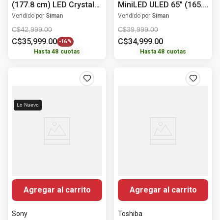
(177.8 cm) LED Crystal
MiniLED ULED 65" (165.1
UHD 4K HDR10+
cm) 4K UHD HDR10+
Vendido por
Siman
Vendido por
Siman
UN70U8000FPXPA
65U6ESV
C$
42
,
999
.
00
C$
39
,
999
.
00
C$
35
,
999
.
00
C$
34
,
999
.
00
-
16 %
Hasta
48
cuotas
Hasta
48
cuotas
Lo Nuevo
Agregar al carrito
Agregar al carrito
Sony
Toshiba