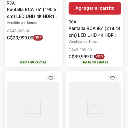
RCA
Agregar al carrito
Pantalla RCA 75" (190.5
cm) LED UHD 4K HDR10
RCA
RC75RK
Vendido por
Siman
Pantalla RCA 86" (218.44
C$
45
,
999
.
00
cm) LED UHD 4K HDR10
C$
29
,
999
.
00
-
35 %
RC86RK
Vendido por
Siman
C$
49
,
999
.
00
C$
39
,
999
.
00
-
20 %
Hasta
48
cuotas
Hasta
48
cuotas