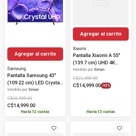
Agregar al carrito
Xiaomi
Agregar al carrito
Pantalla Xiaomi A 55"
(139.7 cm) UHD 4K
Samsung
HDR10 63727
Vendido por
Siman
Pantalla Samsung 43"
C$
21
,
999
.
00
(109.22 cm) LED Crystal
C$
14
,
999
.
00
-
32 %
UHD 4K HDR10+
Vendido por
Siman
UN43U8000FPXPA
C$
16
,
999
.
00
C$
14
,
999
.
00
Hasta
12
cuotas
Hasta
12
cuotas