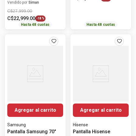
HDR10 KD-43X77L
Vendido por
Siman
C$
27
,
999
.
00
C$
22
,
999
.
00
-
18 %
Hasta
48
cuotas
Hasta
48
cuotas
Agregar al carrito
Agregar al carrito
Samsung
Hisense
Pantalla Samsung 70"
Pantalla Hisense