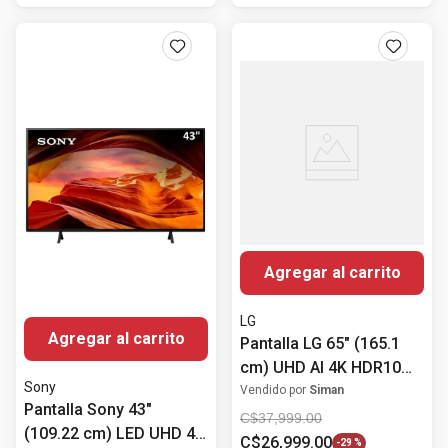
Agregar al carrito
LG
Agregar al carrito
Pantalla LG 65" (165.1
cm) UHD AI 4K HDR10
Sony
Pro 65UA8000PSB
Vendido por
Siman
Pantalla Sony 43"
C$
37
,
999
.
00
(109.22 cm) LED UHD 4K
C$
26
,
999
.
00
-
29 %