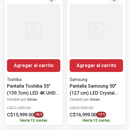
Agregar al carrito
Agregar al carrito
Toshiba
Samsung
Pantalla Toshiba 55"
Pantalla Samsung 50"
(139.7cm) LED 4K UHD
(127 cm) LED Crystal
55C350RS
UHD 4K HDR10+
Vendido por
Siman
Vendido por
Siman
UN50U8000FPXPA
C$
21
,
499
.
00
C$
20
,
999
.
00
C$
15
,
999
.
00
C$
16
,
999
.
00
-
26 %
-
19 %
Hasta
12
cuotas
Hasta
12
cuotas