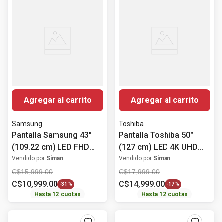
Agregar al carrito
Agregar al carrito
Samsung
Toshiba
Pantalla Samsung 43"
Pantalla Toshiba 50"
(109.22 cm) LED FHD
(127 cm) LED 4K UHD
UN43T5300APXPA
50C350RS
Vendido por
Siman
Vendido por
Siman
C$
15
,
999
.
00
C$
17
,
999
.
00
C$
10
,
999
.
00
C$
14
,
999
.
00
-
31 %
-
17 %
Hasta
12
cuotas
Hasta
12
cuotas