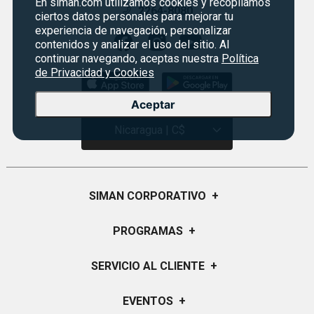
En siman.com utilizamos cookies y recopilamos
2264-8080
ciertos datos personales para mejorar tu
experiencia de navegación, personalizar
contenidos y analizar el uso del sitio. Al
continuar navegando, aceptas nuestra
Política
de Privacidad y Cookies
Aceptar
Nicaragua | C$
SIMAN CORPORATIVO
+
Quiénes Somos
PROGRAMAS
+
Visión y Misión
Monedero
SERVICIO AL CLIENTE
+
Historia
Certificados de Regalo
Sucursales
Preguntas Frecuentes
EVENTOS
+
Siman PRO