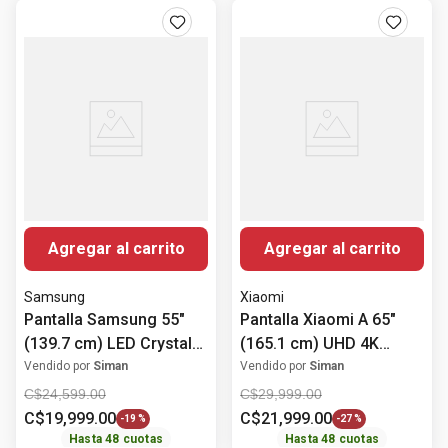
Agregar al carrito
Agregar al carrito
Samsung
Xiaomi
Pantalla Samsung 55"
Pantalla Xiaomi A 65"
(139.7 cm) LED Crystal
(165.1 cm) UHD 4K
UHD 4K HDR10+
HDR10 63909
Vendido por
Siman
Vendido por
Siman
UN55U8000FPXPA
C$
24
,
599
.
00
C$
29
,
999
.
00
C$
19
,
999
.
00
C$
21
,
999
.
00
-
19 %
-
27 %
Hasta
48
cuotas
Hasta
48
cuotas