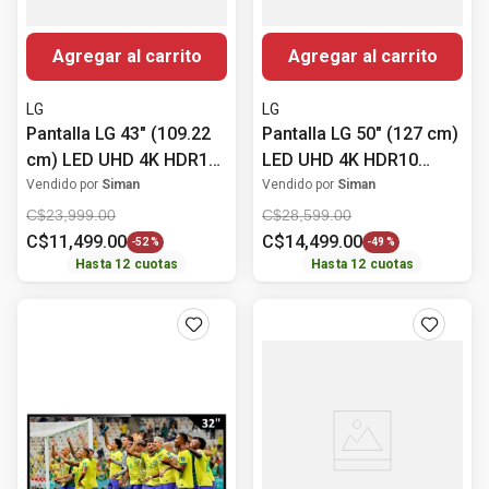
Agregar al carrito
Agregar al carrito
LG
LG
Pantalla LG 43" (109.22
Pantalla LG 50" (127 cm)
cm) LED UHD 4K HDR10
LED UHD 4K HDR10
43UT7300PSA
50UT7300PSA
Vendido por
Siman
Vendido por
Siman
C$
23
,
999
.
00
C$
28
,
599
.
00
C$
11
,
499
.
00
C$
14
,
499
.
00
-
52 %
-
49 %
Hasta
12
cuotas
Hasta
12
cuotas