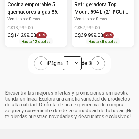
Cocina empotrable 5
Refrigeradora Top
quemadores a gas 86
Mount 594 L (21 PCU)
cm (36") WP3550S
No Frost GT57BPSX LG
Vendido por
Siman
Vendido por
Siman
Whirlpool
C$
16
,
999
.
00
C$
52
,
999
.
00
C$
14
,
299
.
00
C$
39
,
999
.
00
-
16 %
-
25 %
Hasta
12
cuotas
Hasta
48
cuotas
Página
de
3
Encuentra las mejores ofertas y promociones en nuestra
tienda en línea. Explora una amplia variedad de productos
de alta calidad. Disfruta de una experiencia de compra
segura y conveniente desde la comodidad de tu hogar. ¡No
te pierdas nuestras novedades y descuentos exclusivos!