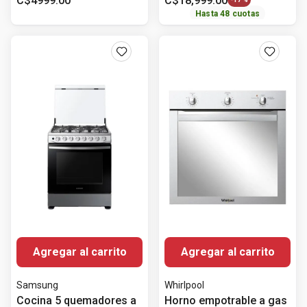
C$
4999
.
00
C$
18
,
999
.
00
Hasta
48
cuotas
Agregar al carrito
Agregar al carrito
Samsung
Whirlpool
Cocina 5 quemadores a
Horno empotrable a gas