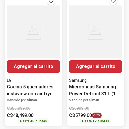
Agregar al carrito
Agregar al carrito
LG
Samsung
Cocina 5 quemadores
Microondas Samsung
instaview con air fryer a
Power Defrost 31 L (1.1
gas 75.8 cm (30")
PCU) MS32DG4504ATAX
Vendido por
Siman
Vendido por
Siman
LRGL5847S.FSTFGSS LG
C$
55
,
999
.
00
C$
6999
.
00
C$
48
,
499
.
00
C$
5799
.
00
-
17 %
Hasta
48
cuotas
Hasta
12
cuotas