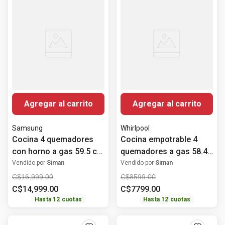
Agregar al carrito
Agregar al carrito
Samsung
Whirlpool
Cocina 4 quemadores
Cocina empotrable 4
con horno a gas 59.5 cm
quemadores a gas 58.4
(24") NX24BG45411VAP
cm (24") WP2420S
Vendido por
Siman
Vendido por
Siman
Samsung
Whirlpool
C$
16
,
999
.
00
C$
8599
.
00
C$
14
,
999
.
00
C$
7799
.
00
Hasta
12
cuotas
Hasta
12
cuotas