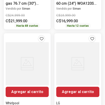
gas 76.7 cm (30")
60 cm (24") WOA120S
NX52T5511LS/AP
Whirlpool
Vendido por
Siman
Vendido por
Siman
Samsung
C$
24
,
999
.
00
C$
18
,
999
.
00
C$
21
,
999
.
00
C$
16
,
999
.
00
Hasta
48
cuotas
Hasta
12
cuotas
Agregar al carrito
Agregar al carrito
Whirlpool
LG