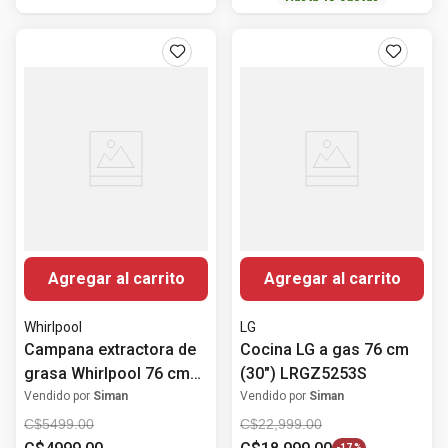
Agregar al carrito
Agregar al carrito
Whirlpool
LG
Campana extractora de
Cocina LG a gas 76 cm
grasa Whirlpool 76 cm
(30") LRGZ5253S
(30") gris WH7610D
Vendido por
Siman
Vendido por
Siman
C$
5499
.
00
C$
22
,
999
.
00
-
17 %