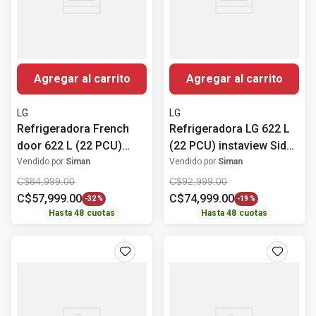
Agregar al carrito
Agregar al carrito
LG
LG
Refrigeradora French
Refrigeradora LG 622 L
door 622 L (22 PCU)
(22 PCU) instaview Side
Smart Inverter
by Side VS25VVNW
Vendido por
Siman
Vendido por
Siman
LM22SGPK LG
C$
84
,
999
.
00
C$
92
,
999
.
00
C$
57
,
999
.
00
C$
74
,
999
.
00
-
32 %
-
19 %
Hasta
48
cuotas
Hasta
48
cuotas