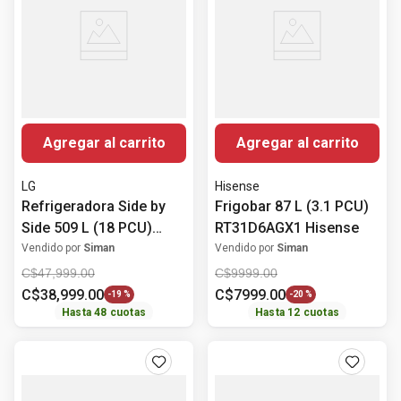
Agregar al carrito
Agregar al carrito
LG
Hisense
Refrigeradora Side by
Frigobar 87 L (3.1 PCU)
Side 509 L (18 PCU)
RT31D6AGX1 Hisense
Inverter GS51BPP LG
Vendido por
Siman
Vendido por
Siman
C$
47
,
999
.
00
C$
9999
.
00
C$
38
,
999
.
00
C$
7999
.
00
-
19 %
-
20 %
Hasta
48
cuotas
Hasta
12
cuotas