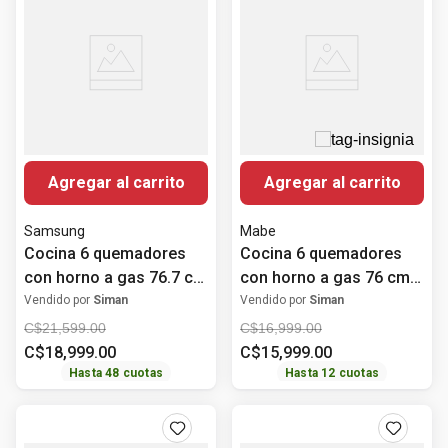
Agregar al carrito
Agregar al carrito
Samsung
Mabe
Cocina 6 quemadores
Cocina 6 quemadores
con horno a gas 76.7 cm
con horno a gas 76 cm
(30") NX52D3000MV/AX
(30") EM7659BFIX2
Vendido por
Siman
Vendido por
Siman
Samsung
Mabe
C$
21
,
599
.
00
C$
16
,
999
.
00
C$
18
,
999
.
00
C$
15
,
999
.
00
Hasta
48
cuotas
Hasta
12
cuotas