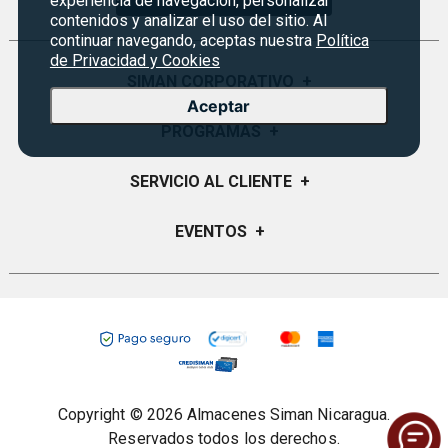
experiencia de navegación, personalizar
contenidos y analizar el uso del sitio. Al
continuar navegando, aceptas nuestra
Política
de Privacidad y Cookies
SIMAN CORPORATIVO
+
Aceptar
Quiénes Somos
PROGRAMAS
+
Visión y Misión
Monedero
SERVICIO AL CLIENTE
+
Historia
Certificados de Regalo
Sucursales
Preguntas Frecuentes
EVENTOS
+
Siman PRO
Servicios
Política de devoluciones
Credisiman
Fiesta del fútbol
Empleos Siman
Contáctenos
Rebajas
Seguridad del sitio
Política de Privacidad
Condiciones ofertas
Copyright © 2026 Almacenes Siman Nicaragua.
Terminos Legales
Reservados todos los derechos.