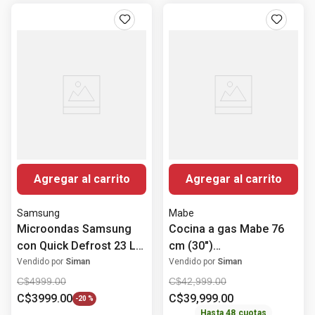
Agregar al carrito
Agregar al carrito
Samsung
Mabe
Microondas Samsung
Cocina a gas Mabe 76
con Quick Defrost 23 L
cm (30")
(0.8 PCU)
EMH7614DATMSS0
Vendido por
Siman
Vendido por
Siman
MS23K3513AK/AP
C$
4999
.
00
C$
42
,
999
.
00
C$
3999
.
00
C$
39
,
999
.
00
-
20 %
Hasta
48
cuotas