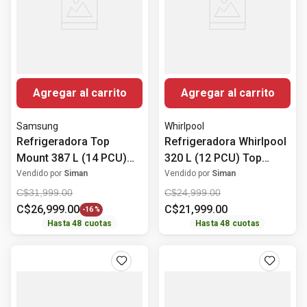
Agregar al carrito
Agregar al carrito
Samsung
Whirlpool
Refrigeradora Top
Refrigeradora Whirlpool
Mount 387 L (14 PCU)
320 L (12 PCU) Top
Digital Inverter
Mount Energy saver
Vendido por
Siman
Vendido por
Siman
RT38DG6224S9/AP
WT1230K
C$
31
,
999
.
00
C$
24
,
999
.
00
Samsung
C$
26
,
999
.
00
C$
21
,
999
.
00
-
16 %
Hasta
48
cuotas
Hasta
48
cuotas