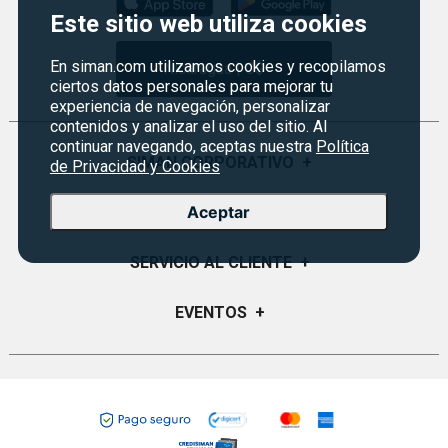
Este sitio web utiliza cookies
En siman.com utilizamos cookies y recopilamos
Nicaragua | C$
ciertos datos personales para mejorar tu
experiencia de navegación, personalizar
contenidos y analizar el uso del sitio. Al
continuar navegando, aceptas nuestra
Política
SIMAN CORPORATIVO
+
de Privacidad y Cookies
Quiénes Somos
Aceptar
PROGRAMAS
+
Visión y Misión
Monedero
SERVICIO AL CLIENTE
+
Historia
Certificados de Regalo
Sucursales
Preguntas Frecuentes
EVENTOS
+
Siman PRO
Servicios
Política de devoluciones
Credisiman
Fiesta del fútbol
Empleos Siman
Contáctenos
Rebajas
Seguridad del sitio
Política de Privacidad