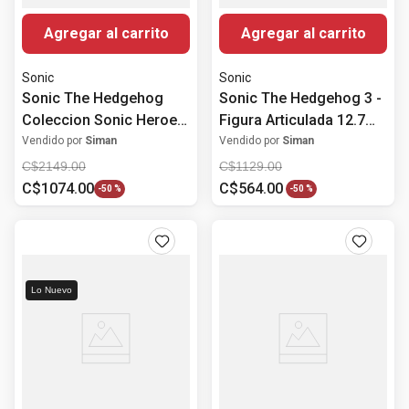
Agregar al carrito
Agregar al carrito
Sonic
Sonic
Sonic The Hedgehog
Sonic The Hedgehog 3 -
Coleccion Sonic Heroes
Figura Articulada 12.7
Figuras de 10.16 cm
cm W4
Vendido por
Siman
Vendido por
Siman
C$
2149
.
00
C$
1129
.
00
C$
1074
.
00
C$
564
.
00
-
50 %
-
50 %
Lo Nuevo