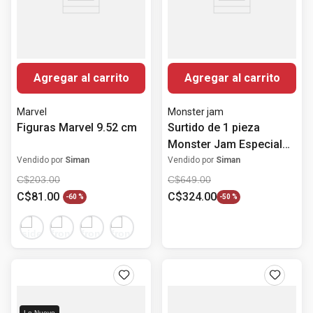
Agregar al carrito
Agregar al carrito
Marvel
Monster jam
Figuras Marvel 9.52 cm
Surtido de 1 pieza
Monster Jam Especial
Marvel Set 3 Mini
Vendido por
Siman
Vendido por
Siman
Vehículos Mounstro
C$
203
.
00
C$
649
.
00
C$
81
.
00
C$
324
.
00
-
60 %
-
50 %
Lo Nuevo