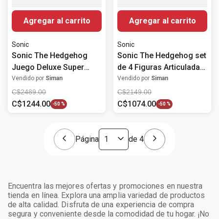
Agregar al carrito
Agregar al carrito
Sonic
Sonic
Sonic The Hedgehog
Sonic The Hedgehog set
Juego Deluxe Super
de 4 Figuras Articuladas
Sonic
6.3 cm Sonic
Vendido por
Siman
Vendido por
Siman
C$
2489
.
00
C$
2149
.
00
C$
1244
.
00
C$
1074
.
00
-
50 %
-
50 %
Página
de
4
Encuentra las mejores ofertas y promociones en nuestra
tienda en línea. Explora una amplia variedad de productos
de alta calidad. Disfruta de una experiencia de compra
segura y conveniente desde la comodidad de tu hogar. ¡No