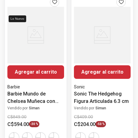
Lo Nuevo
Agregar al carrito
Agregar al carrito
Barbie
Sonic
Barbie Mundo de
Sonic The Hedgehog
Chelsea Muñeca con
Figura Articulada 6.3 cm
Profesiones
Vendido por
Siman
Vendido por
Siman
C$
849
.
00
C$
409
.
00
C$
594
.
00
C$
204
.
00
-
30 %
-
50 %