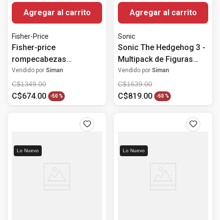
Agregar al carrito
Agregar al carrito
Fisher-Price
Sonic
Fisher-price
Sonic The Hedgehog 3 -
rompecabezas
Multipack de Figuras
geométrico mandala
6.35 cm Sonic 3
Vendido por
Siman
Vendido por
Siman
(madera)
C$
1349
.
00
C$
1639
.
00
C$
674
.
00
C$
819
.
00
-
50 %
-
50 %
Lo Nuevo
Lo Nuevo