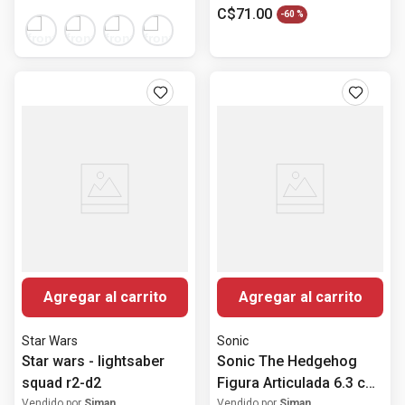
C$
71
.
00
-
60 %
Agregar al carrito
Agregar al carrito
Star Wars
Sonic
Star wars - lightsaber
Sonic The Hedgehog
squad r2-d2
Figura Articulada 6.3 cm
W20
Vendido por
Siman
Vendido por
Siman