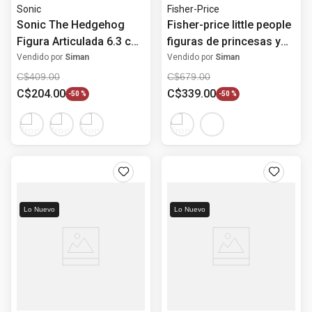
Sonic
Fisher-Price
Sonic The Hedgehog
Fisher-price little people
Figura Articulada 6.3 cm
figuras de princesas y
W22
sus mejores amigos
Vendido por
Siman
Vendido por
Siman
C$
409
.
00
C$
679
.
00
C$
204
.
00
C$
339
.
00
-
50 %
-
50 %
Lo Nuevo
Lo Nuevo