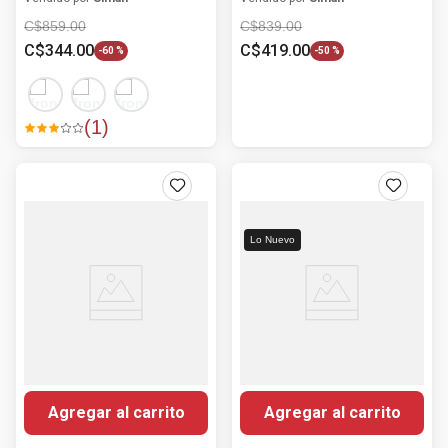
C$
859
.
00
C$
839
.
00
C$
344
.
00
C$
419
.
00
-
60 %
-
50 %
(
1
)
Lo Nuevo
Agregar al carrito
Agregar al carrito