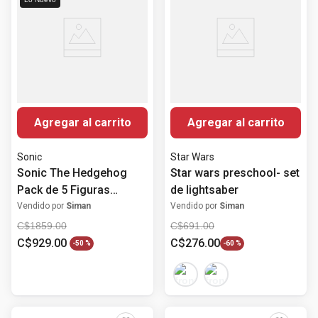
Agregar al carrito
Agregar al carrito
Sonic
Star Wars
Sonic The Hedgehog
Star wars preschool- set
Pack de 5 Figuras
de lightsaber
Clásicas de Colección
Vendido por
Siman
Vendido por
Siman
Sonic
C$
1859
.
00
C$
691
.
00
C$
929
.
00
C$
276
.
00
-
50 %
-
60 %