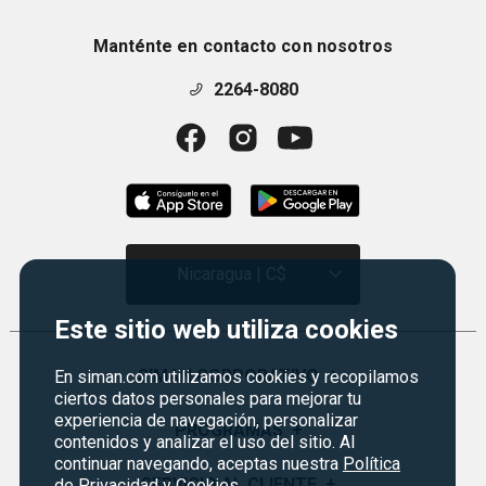
Manténte en contacto con nosotros
2264-8080
Nicaragua | C$
Este sitio web utiliza cookies
SIMAN CORPORATIVO
+
En siman.com utilizamos cookies y recopilamos
ciertos datos personales para mejorar tu
experiencia de navegación, personalizar
Quiénes Somos
PROGRAMAS
+
contenidos y analizar el uso del sitio. Al
continuar navegando, aceptas nuestra
Política
Visión y Misión
Monedero
SERVICIO AL CLIENTE
+
de Privacidad y Cookies