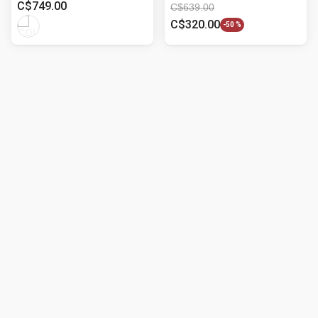
C$
749
.
00
C$
639
.
00
C$
320
.
00
-
50 %