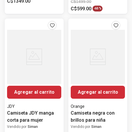
C$
1349
.
00
C$
1499
.
00
C$
599
.
00
-
60 %
Agregar al carrito
Agregar al carrito
JDY
Orange
Camiseta JDY manga
Camiseta negra con
corta para mujer
brillos para niña
Vendido por
Siman
Vendido por
Siman