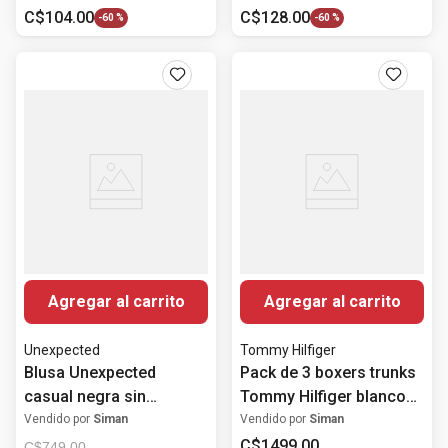
C$
104
.
00
C$
128
.
00
-
60 %
-
60 %
Agregar al carrito
Agregar al carrito
Unexpected
Tommy Hilfiger
Blusa Unexpected
Pack de 3 boxers trunks
casual negra sin
Tommy Hilfiger blanco
mangas para mujer
sólido para hombre
Vendido por
Siman
Vendido por
Siman
C$
1499
.
00
C$
749
.
00