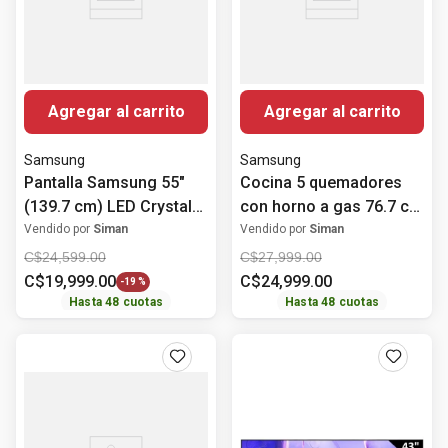
Agregar al carrito
Agregar al carrito
Samsung
Samsung
Pantalla Samsung 55"
Cocina 5 quemadores
(139.7 cm) LED Crystal
con horno a gas 76.7 cm
UHD 4K HDR10+
(30") NX52T7522LS/AP
Vendido por
Siman
Vendido por
Siman
UN55U8000FPXPA
Samsung
C$
24
,
599
.
00
C$
27
,
999
.
00
C$
19
,
999
.
00
C$
24
,
999
.
00
-
19 %
Hasta
48
cuotas
Hasta
48
cuotas