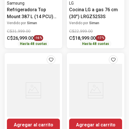
Samsung
LG
Refrigeradora Top
Cocina LG a gas 76 cm
Mount 387 L (14 PCU)
(30") LRGZ5253S
Digital Inverter
Vendido por
Siman
Vendido por
Siman
RT38DG6224S9/AP
C$
31
,
999
.
00
C$
22
,
999
.
00
Samsung
C$
26
,
999
.
00
C$
18
,
999
.
00
-
16 %
-
17 %
Hasta
48
cuotas
Hasta
48
cuotas
Agregar al carrito
Agregar al carrito