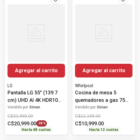
Agregar al carrito
Agregar al carrito
LG
Whirlpool
Pantalla LG 55" (139.7
Cocina de mesa 5
cm) UHD AI 4K HDR10
quemadores a gas 75
Pro 55UA8000PSB
cm (30") WP3040S
Vendido por
Siman
Vendido por
Siman
Whirlpool
C$
33
,
999
.
00
C$
12
,
199
.
00
C$
20
,
999
.
00
C$
10
,
999
.
00
-
38 %
Hasta
48
cuotas
Hasta
12
cuotas