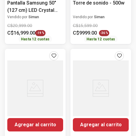
Pantalla Samsung 50"
Torre de sonido - 500w
(127 cm) LED Crystal
UHD 4K HDR10+
Vendido por
Siman
Vendido por
Siman
UN50U8000FPXPA
C$
20
,
999
.
00
C$
15
,
599
.
00
C$
16
,
999
.
00
C$
9999
.
00
-
19 %
-
36 %
Hasta
12
cuotas
Hasta
12
cuotas
Agregar al carrito
Agregar al carrito