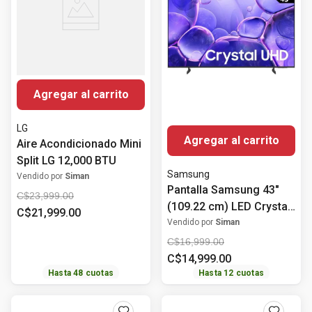
Agregar al carrito
LG
Agregar al carrito
Aire Acondicionado Mini
Split LG 12,000 BTU
Samsung
Vendido por
Siman
Pantalla Samsung 43"
C$
23
,
999
.
00
(109.22 cm) LED Crystal
C$
21
,
999
.
00
UHD 4K HDR10+
Vendido por
Siman
UN43U8000FPXPA
C$
16
,
999
.
00
C$
14
,
999
.
00
Hasta
48
cuotas
Hasta
12
cuotas