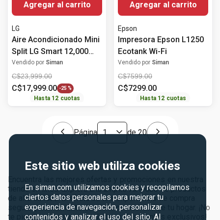
Agregar al carrito
Agregar al carrito
LG
Epson
Aire Acondicionado Mini
Impresora Epson L1250
Split LG Smart 12,000
Ecotank Wi-Fi
BTU
Vendido por
Siman
Vendido por
Siman
C$
23
,
999
.
00
C$
7599
.
00
C$
17
,
999
.
00
C$
7299
.
00
-
25 %
Hasta
12
cuotas
Hasta
12
cuotas
Página
de
20
Este sitio web utiliza cookies
Encuentra las mejores ofertas y promociones en nuestra
En siman.com utilizamos cookies y recopilamos
tienda en línea. Explora una amplia variedad de productos
ciertos datos personales para mejorar tu
de alta calidad. Disfruta de una experiencia de compra
experiencia de navegación, personalizar
segura y conveniente desde la comodidad de tu hogar. ¡No
contenidos y analizar el uso del sitio. Al
te pierdas nuestras novedades y descuentos exclusivos!