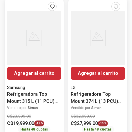
Agregar al carrito
Agregar al carrito
Samsung
LG
Refrigeradora Top
Refrigeradora Top
Mount 315 L (11 PCU)
Mount 374 L (13 PCU)
Digital Inverter
Inverter VT38WPP LG
Vendido por
Siman
Vendido por
Siman
RT31DG5124S9AP
C$
23
,
999
.
00
C$
32
,
999
.
00
Samsung
C$
19
,
999
.
00
C$
27
,
999
.
00
-
17 %
-
15 %
Hasta
48
cuotas
Hasta
48
cuotas