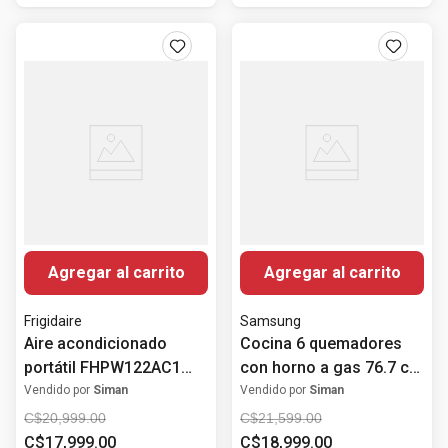
Agregar al carrito
Agregar al carrito
Frigidaire
Samsung
Aire acondicionado
Cocina 6 quemadores
portátil FHPW122AC1
con horno a gas 76.7 cm
12,000 BTU Frigidaire
(30") NX52D3000MV/AX
Vendido por
Siman
Vendido por
Siman
Samsung
C$
20
,
999
.
00
C$
21
,
599
.
00
C$
17
,
999
.
00
C$
18
,
999
.
00