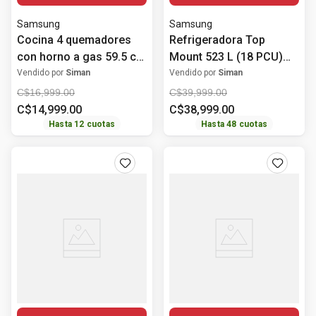
Samsung
Samsung
Cocina 4 quemadores
Refrigeradora Top
con horno a gas 59.5 cm
Mount 523 L (18 PCU)
(24") NX24BG45411VAP
Bespoke Digital Inverter
Vendido por
Siman
Vendido por
Siman
Samsung
RT53DB6754ET/AP
C$
16
,
999
.
00
C$
39
,
999
.
00
Samsung
C$
14
,
999
.
00
C$
38
,
999
.
00
Hasta
12
cuotas
Hasta
48
cuotas