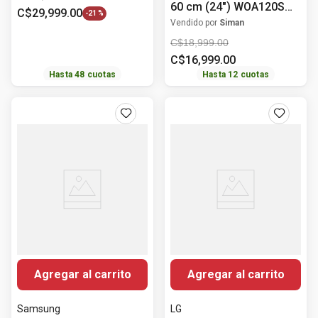
60 cm (24") WOA120S
C$
29
,
999
.
00
-
21 %
Whirlpool
Vendido por
Siman
C$
18
,
999
.
00
C$
16
,
999
.
00
Hasta
48
cuotas
Hasta
12
cuotas
Agregar al carrito
Agregar al carrito
Samsung
LG