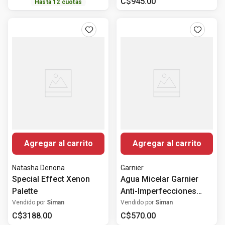
204 Blackest Black
C$
945
.
00
Hasta
12
cuotas
Agregar al carrito
Agregar al carrito
Natasha Denona
Garnier
Special Effect Xenon
Agua Micelar Garnier
Palette
Anti-Imperfecciones
Express Aclara 400ml
Vendido por
Siman
Vendido por
Siman
C$
3188
.
00
C$
570
.
00