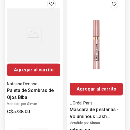
Agregar al carrito
Natasha Denona
Agregar al carrito
Paleta de Sombras de
Ojos Biba
L'Oréal Paris
Vendido por
Siman
Máscara de pestañas -
C$
5738
.
00
Voluminous Lash
Paradise Waterproof
Vendido por
Siman