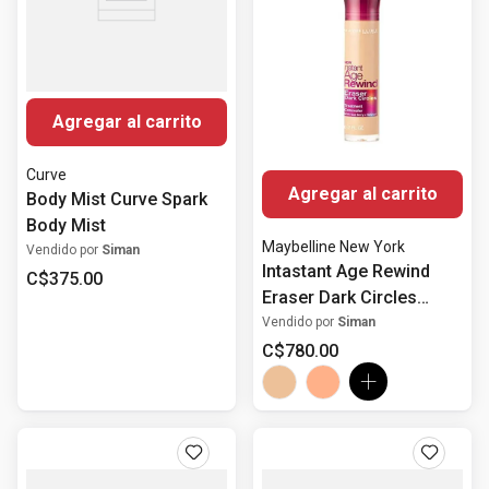
Agregar al carrito
Curve
Agregar al carrito
Body Mist Curve Spark
Body Mist
Maybelline New York
Vendido por
Siman
Intastant Age Rewind
C$
375
.
00
Eraser Dark Circles
Treatment Concealer
Vendido por
Siman
C$
780
.
00