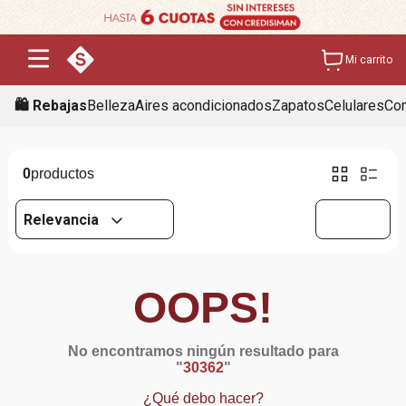
Mi carrito
🛍️ Rebajas
Belleza
Aires acondicionados
Zapatos
Celulares
Con
0
Relevancia
OOPS!
No encontramos ningún resultado para
"
30362
"
¿Qué debo hacer?