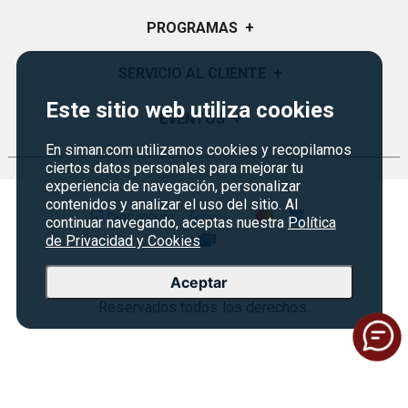
Quiénes Somos
PROGRAMAS
+
Visión y Misión
Monedero
SERVICIO AL CLIENTE
+
Historia
Certificados de Regalo
Este sitio web utiliza cookies
Sucursales
Preguntas Frecuentes
EVENTOS
+
Siman PRO
Servicios
Política de devoluciones
En siman.com utilizamos cookies y recopilamos
Credisiman
Fiesta del fútbol
ciertos datos personales para mejorar tu
Empleos Siman
Contáctenos
experiencia de navegación, personalizar
Rebajas
contenidos y analizar el uso del sitio. Al
Seguridad del sitio
continuar navegando, aceptas nuestra
Política
Política de Privacidad
de Privacidad y Cookies
Condiciones ofertas
Aceptar
Copyright © 2026 Almacenes Siman Nicaragua.
Terminos Legales
Reservados todos los derechos.