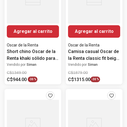
Agregar al carrito
Agregar al carrito
Oscar de la Renta
Oscar de la Renta
Short chino Oscar de la
Camisa casual Oscar de
Renta khaki sólido para
la Renta classic fit beige
hombre
heather para hombre
Vendido por
Siman
Vendido por
Siman
C$
1349
.
00
C$
1879
.
00
C$
944
.
00
C$
1315
.
00
-
30 %
-
30 %