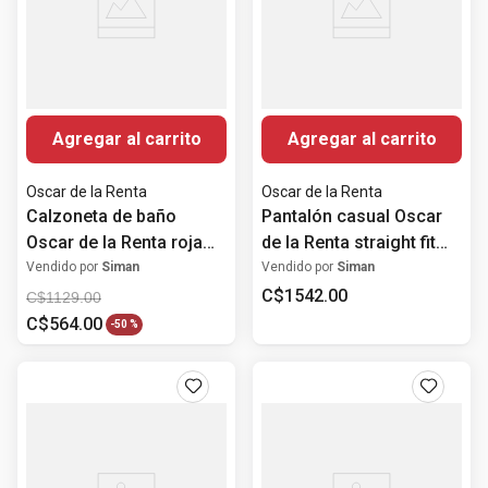
Agregar al carrito
Agregar al carrito
Oscar de la Renta
Oscar de la Renta
Calzoneta de baño
Pantalón casual Oscar
Oscar de la Renta roja
de la Renta straight fit
sólida para hombre
beige sólido para
Vendido por
Siman
Vendido por
Siman
hombre
C$
1542
.
00
C$
1129
.
00
C$
564
.
00
-
50 %