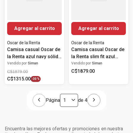
Agregar al carrito
Agregar al carrito
Oscar de la Renta
Oscar de la Renta
Camisa casual Oscar de
Camisa casual Oscar de
la Renta azul navy sólida
la Renta slim fit azul
para hombre
navy sólida para hombre
Vendido por
Siman
Vendido por
Siman
C$
1879
.
00
C$
1879
.
00
C$
1315
.
00
-
30 %
Página
de
4
Encuentra las mejores ofertas y promociones en nuestra