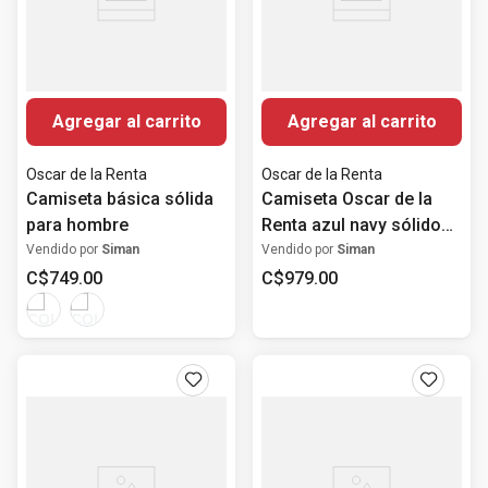
Agregar al carrito
Agregar al carrito
Oscar de la Renta
Oscar de la Renta
Camiseta básica sólida
Camiseta Oscar de la
para hombre
Renta azul navy sólido
para hombre
Vendido por
Siman
Vendido por
Siman
C$
749
.
00
C$
979
.
00