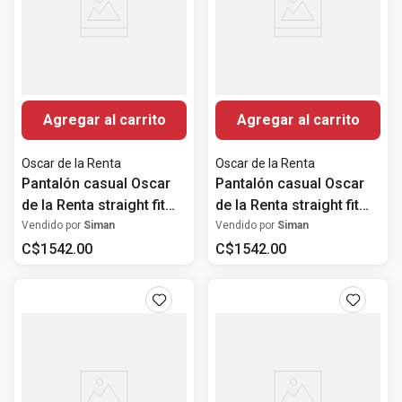
Agregar al carrito
Agregar al carrito
Oscar de la Renta
Oscar de la Renta
Pantalón casual Oscar
Pantalón casual Oscar
de la Renta straight fit
de la Renta straight fit
negro sólido para
gris sólido para hombre
Vendido por
Siman
Vendido por
Siman
hombre
C$
1542
.
00
C$
1542
.
00