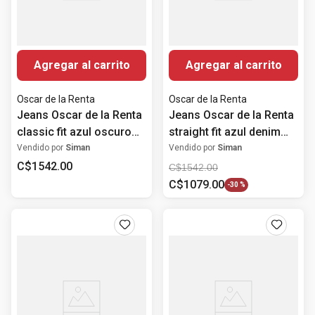
Agregar al carrito
Agregar al carrito
Oscar de la Renta
Oscar de la Renta
Jeans Oscar de la Renta
Jeans Oscar de la Renta
classic fit azul oscuro
straight fit azul denim
denim para hombre
para hombre
Vendido por
Siman
Vendido por
Siman
C$
1542
.
00
C$
1542
.
00
C$
1079
.
00
-
30 %