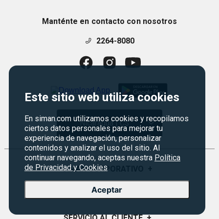
Manténte en contacto con nosotros
2264-8080
Este sitio web utiliza cookies
En siman.com utilizamos cookies y recopilamos
Nicaragua | C$
ciertos datos personales para mejorar tu
experiencia de navegación, personalizar
contenidos y analizar el uso del sitio. Al
continuar navegando, aceptas nuestra
Política
de Privacidad y Cookies
SIMAN CORPORATIVO
+
Aceptar
Quiénes Somos
PROGRAMAS
+
Visión y Misión
Monedero
SERVICIO AL CLIENTE
+