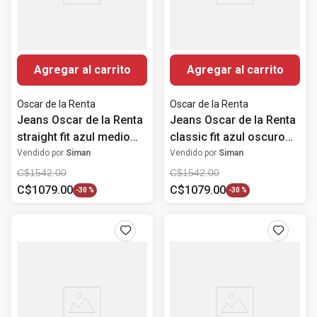
Agregar al carrito
Agregar al carrito
Oscar de la Renta
Oscar de la Renta
Jeans Oscar de la Renta
Jeans Oscar de la Renta
straight fit azul medio
classic fit azul oscuro
denim para hombre
denim lavado para
Vendido por
Siman
Vendido por
Siman
hombre
C$
1542
.
00
C$
1542
.
00
C$
1079
.
00
C$
1079
.
00
-
30 %
-
30 %