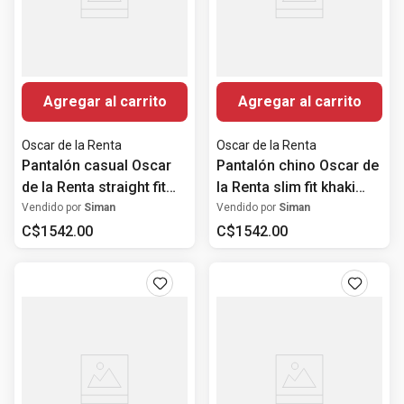
Agregar al carrito
Agregar al carrito
Oscar de la Renta
Oscar de la Renta
Pantalón casual Oscar
Pantalón chino Oscar de
de la Renta straight fit
la Renta slim fit khaki
azul navy sólido para
sólido para hombre
Vendido por
Siman
Vendido por
Siman
hombre
C$
1542
.
00
C$
1542
.
00