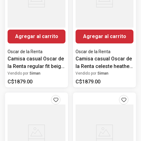
Agregar al carrito
Agregar al carrito
Oscar de la Renta
Oscar de la Renta
Camisa casual Oscar de
Camisa casual Oscar de
la Renta regular fit beige
la Renta celeste heather
sólida para hombre
para hombre
Vendido por
Siman
Vendido por
Siman
C$
1879
.
00
C$
1879
.
00