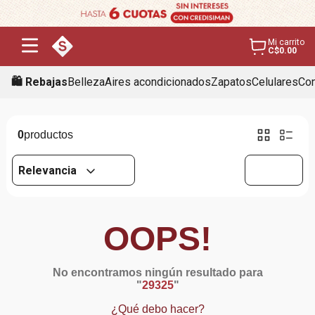
Mi carrito
C$0.00
🛍️ Rebajas
Belleza
Aires acondicionados
Zapatos
Celulares
Con
0
Relevancia
OOPS!
No encontramos ningún resultado para
"
29325
"
¿Qué debo hacer?