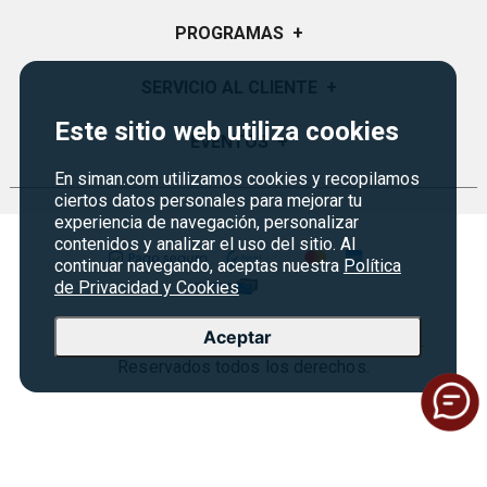
Quiénes Somos
PROGRAMAS
+
Visión y Misión
Monedero
SERVICIO AL CLIENTE
+
Historia
Certificados de Regalo
Este sitio web utiliza cookies
Sucursales
Preguntas Frecuentes
EVENTOS
+
Siman PRO
Servicios
Política de devoluciones
En siman.com utilizamos cookies y recopilamos
Credisiman
Fiesta del fútbol
ciertos datos personales para mejorar tu
Empleos Siman
Contáctenos
experiencia de navegación, personalizar
Rebajas
contenidos y analizar el uso del sitio. Al
Seguridad del sitio
continuar navegando, aceptas nuestra
Política
Política de Privacidad
de Privacidad y Cookies
Condiciones ofertas
Aceptar
Copyright © 2026 Almacenes Siman Nicaragua.
Terminos Legales
Reservados todos los derechos.