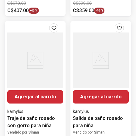
C$
679
.
00
C$
599
.
00
C$
407
.
00
C$
359
.
00
-
40 %
-
40 %
Agregar al carrito
Agregar al carrito
kamylus
kamylus
Traje de baño rosado
Salida de baño rosado
con gorro para niña
para niña
Vendido por
Siman
Vendido por
Siman