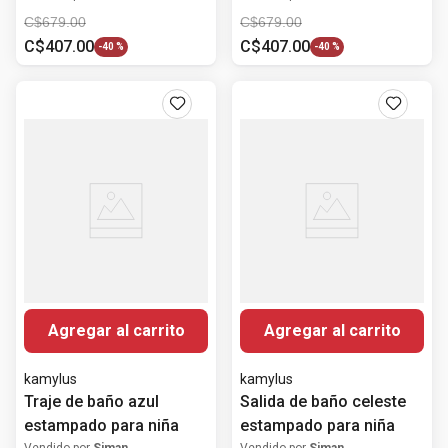
C$
679
.
00
C$
679
.
00
C$
407
.
00
C$
407
.
00
-
40 %
-
40 %
Agregar al carrito
Agregar al carrito
kamylus
kamylus
Traje de baño azul
Salida de baño celeste
estampado para niña
estampado para niña
Vendido por
Siman
Vendido por
Siman