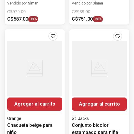
para niño
Vendido por
Siman
Vendido por
Siman
C$
979
.
00
C$
939
.
00
C$
587
.
00
C$
751
.
00
-
40 %
-
20 %
Agregar al carrito
Agregar al carrito
Orange
St. Jacks
Chaqueta beige para
Conjunto bicolor
niño
estampado para niña