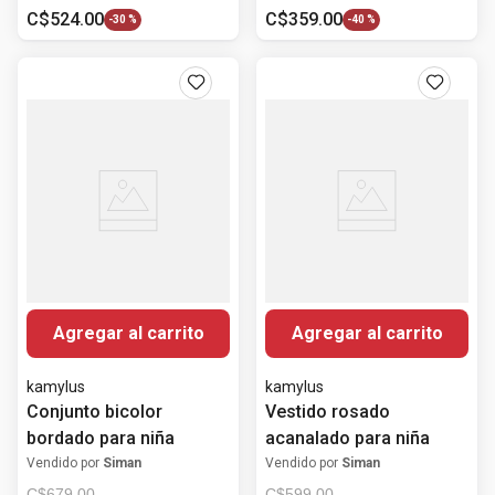
C$
524
.
00
C$
359
.
00
-
30 %
-
40 %
Agregar al carrito
Agregar al carrito
kamylus
kamylus
Conjunto bicolor
Vestido rosado
bordado para niña
acanalado para niña
Vendido por
Siman
Vendido por
Siman
C$
679
.
00
C$
599
.
00