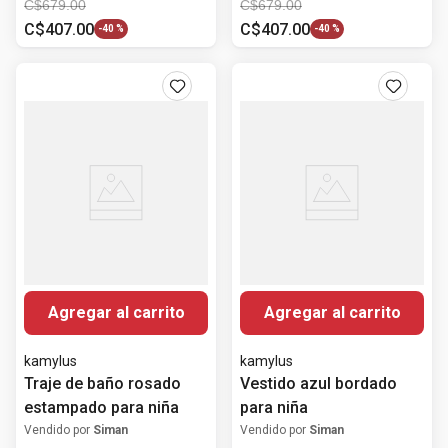
C$
679
.
00
C$
679
.
00
C$
407
.
00
C$
407
.
00
-
40 %
-
40 %
Agregar al carrito
Agregar al carrito
kamylus
kamylus
Traje de baño rosado
Vestido azul bordado
estampado para niña
para niña
Vendido por
Siman
Vendido por
Siman