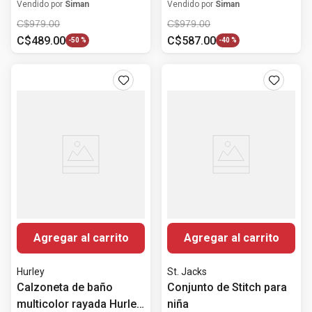
Vendido por
Siman
Vendido por
Siman
C$
979
.
00
C$
979
.
00
C$
489
.
00
C$
587
.
00
-
50 %
-
40 %
Agregar al carrito
Agregar al carrito
Hurley
St. Jacks
Calzoneta de baño
Conjunto de Stitch para
multicolor rayada Hurley
niña