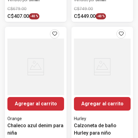
C$
679
.
00
C$
749
.
00
C$
407
.
00
C$
449
.
00
-
40 %
-
40 %
Agregar al carrito
Agregar al carrito
Orange
Hurley
Chaleco azul denim para
Calzoneta de baño
niña
Hurley para niño