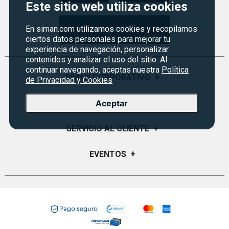
Este sitio web utiliza cookies
En siman.com utilizamos cookies y recopilamos
Nicaragua | C$
ciertos datos personales para mejorar tu
experiencia de navegación, personalizar
contenidos y analizar el uso del sitio. Al
continuar navegando, aceptas nuestra
Política
SIMAN CORPORATIVO
+
de Privacidad y Cookies
Quiénes Somos
PROGRAMAS
+
Aceptar
Visión y Misión
Monedero
SERVICIO AL CLIENTE
+
Historia
Certificados de Regalo
Sucursales
Preguntas Frecuentes
EVENTOS
+
Siman PRO
Servicios
Política de devoluciones
Credisiman
Fiesta del fútbol
Empleos Siman
Contáctenos
Rebajas
Seguridad del sitio
Política de Privacidad