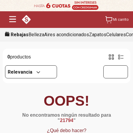
Mi carrito
🛍️ Rebajas
Belleza
Aires acondicionados
Zapatos
Celulares
Con
0
Relevancia
OOPS!
No encontramos ningún resultado para
"
21794
"
¿Qué debo hacer?