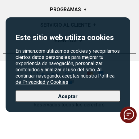
Quiénes Somos
PROGRAMAS
+
Visión y Misión
Monedero
SERVICIO AL CLIENTE
+
Historia
Certificados de Regalo
Este sitio web utiliza cookies
Sucursales
Preguntas Frecuentes
EVENTOS
+
Siman PRO
Servicios
Política de devoluciones
En siman.com utilizamos cookies y recopilamos
Credisiman
Fiesta del fútbol
ciertos datos personales para mejorar tu
Empleos Siman
Contáctenos
experiencia de navegación, personalizar
Rebajas
contenidos y analizar el uso del sitio. Al
Seguridad del sitio
continuar navegando, aceptas nuestra
Política
Política de Privacidad
de Privacidad y Cookies
Condiciones ofertas
Aceptar
Copyright © 2026 Almacenes Siman Nicaragua.
Terminos Legales
Reservados todos los derechos.