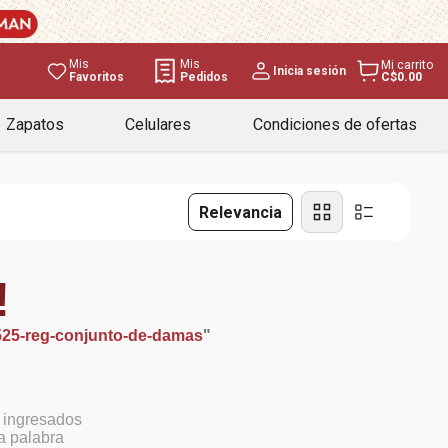
Mis
Mis
Mi carrito
Inicia sesión
Favoritos
Pedidos
C$0.00
Zapatos
Celulares
Condiciones de ofertas
Relevancia
!
525-reg-conjunto-de-damas
"
 ingresados
la palabra